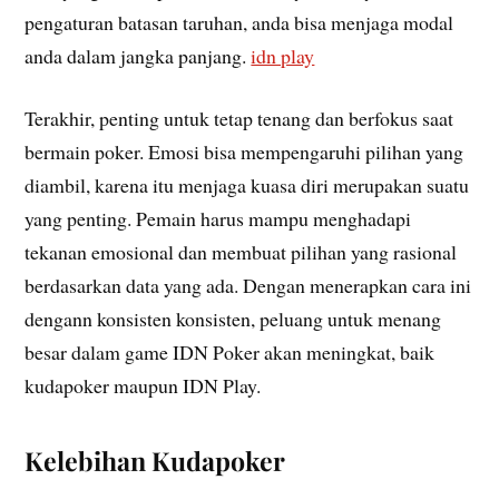
pengaturan batasan taruhan, anda bisa menjaga modal
anda dalam jangka panjang.
idn play
Terakhir, penting untuk tetap tenang dan berfokus saat
bermain poker. Emosi bisa mempengaruhi pilihan yang
diambil, karena itu menjaga kuasa diri merupakan suatu
yang penting. Pemain harus mampu menghadapi
tekanan emosional dan membuat pilihan yang rasional
berdasarkan data yang ada. Dengan menerapkan cara ini
dengann konsisten konsisten, peluang untuk menang
besar dalam game IDN Poker akan meningkat, baik
kudapoker maupun IDN Play.
Kelebihan Kudapoker