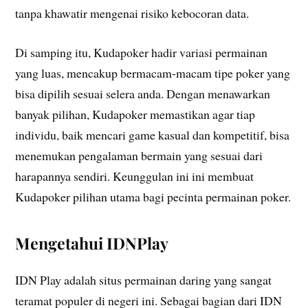
tanpa khawatir mengenai risiko kebocoran data.
Di samping itu, Kudapoker hadir variasi permainan
yang luas, mencakup bermacam-macam tipe poker yang
bisa dipilih sesuai selera anda. Dengan menawarkan
banyak pilihan, Kudapoker memastikan agar tiap
individu, baik mencari game kasual dan kompetitif, bisa
menemukan pengalaman bermain yang sesuai dari
harapannya sendiri. Keunggulan ini ini membuat
Kudapoker pilihan utama bagi pecinta permainan poker.
Mengetahui IDNPlay
IDN Play adalah situs permainan daring yang sangat
teramat populer di negeri ini. Sebagai bagian dari IDN