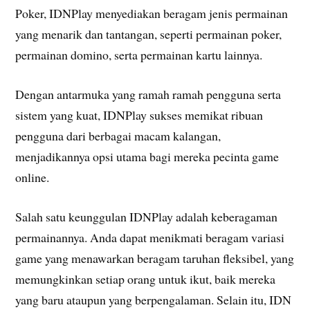
Poker, IDNPlay menyediakan beragam jenis permainan
yang menarik dan tantangan, seperti permainan poker,
permainan domino, serta permainan kartu lainnya.
Dengan antarmuka yang ramah ramah pengguna serta
sistem yang kuat, IDNPlay sukses memikat ribuan
pengguna dari berbagai macam kalangan,
menjadikannya opsi utama bagi mereka pecinta game
online.
Salah satu keunggulan IDNPlay adalah keberagaman
permainannya. Anda dapat menikmati beragam variasi
game yang menawarkan beragam taruhan fleksibel, yang
memungkinkan setiap orang untuk ikut, baik mereka
yang baru ataupun yang berpengalaman. Selain itu, IDN