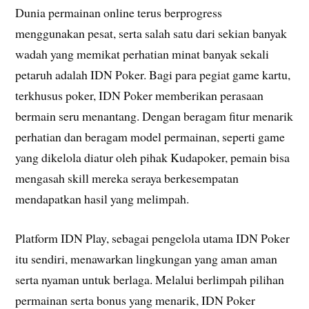
Dunia permainan online terus berprogress
menggunakan pesat, serta salah satu dari sekian banyak
wadah yang memikat perhatian minat banyak sekali
petaruh adalah IDN Poker. Bagi para pegiat game kartu,
terkhusus poker, IDN Poker memberikan perasaan
bermain seru menantang. Dengan beragam fitur menarik
perhatian dan beragam model permainan, seperti game
yang dikelola diatur oleh pihak Kudapoker, pemain bisa
mengasah skill mereka seraya berkesempatan
mendapatkan hasil yang melimpah.
Platform IDN Play, sebagai pengelola utama IDN Poker
itu sendiri, menawarkan lingkungan yang aman aman
serta nyaman untuk berlaga. Melalui berlimpah pilihan
permainan serta bonus yang menarik, IDN Poker