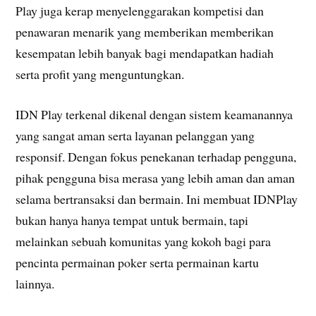
Play juga kerap menyelenggarakan kompetisi dan
penawaran menarik yang memberikan memberikan
kesempatan lebih banyak bagi mendapatkan hadiah
serta profit yang menguntungkan.
IDN Play terkenal dikenal dengan sistem keamanannya
yang sangat aman serta layanan pelanggan yang
responsif. Dengan fokus penekanan terhadap pengguna,
pihak pengguna bisa merasa yang lebih aman dan aman
selama bertransaksi dan bermain. Ini membuat IDNPlay
bukan hanya hanya tempat untuk bermain, tapi
melainkan sebuah komunitas yang kokoh bagi para
pencinta permainan poker serta permainan kartu
lainnya.