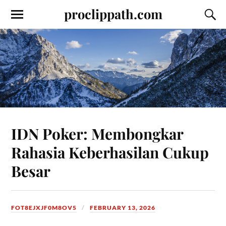
proclippath.com
IDN Poker: Membongkar
Rahasia Keberhasilan Cukup
Besar
FOT8EJXJF0M8OV5
FEBRUARY 13, 2026