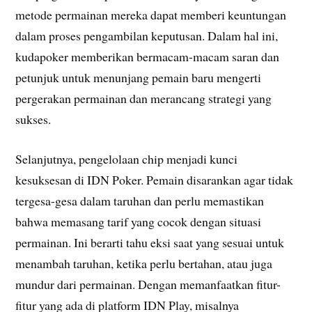
metode permainan mereka dapat memberi keuntungan
dalam proses pengambilan keputusan. Dalam hal ini,
kudapoker memberikan bermacam-macam saran dan
petunjuk untuk menunjang pemain baru mengerti
pergerakan permainan dan merancang strategi yang
sukses.
Selanjutnya, pengelolaan chip menjadi kunci
kesuksesan di IDN Poker. Pemain disarankan agar tidak
tergesa-gesa dalam taruhan dan perlu memastikan
bahwa memasang tarif yang cocok dengan situasi
permainan. Ini berarti tahu eksi saat yang sesuai untuk
menambah taruhan, ketika perlu bertahan, atau juga
mundur dari permainan. Dengan memanfaatkan fitur-
fitur yang ada di platform IDN Play, misalnya