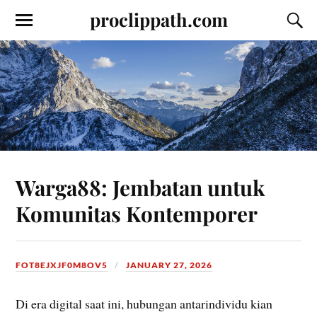
proclippath.com
Warga88: Jembatan untuk
Komunitas Kontemporer
FOT8EJXJF0M8OV5
JANUARY 27, 2026
Di era digital saat ini, hubungan antarindividu kian