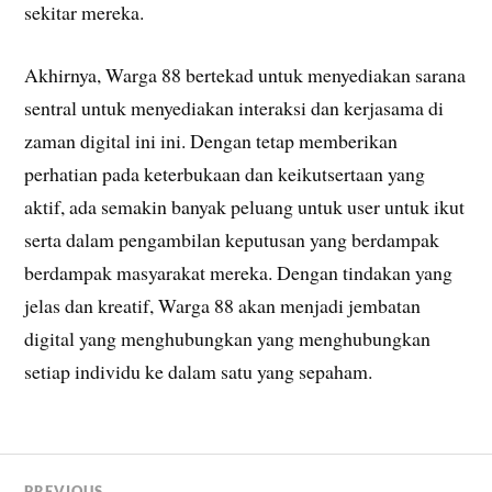
sekitar mereka.
Akhirnya, Warga 88 bertekad untuk menyediakan sarana
sentral untuk menyediakan interaksi dan kerjasama di
zaman digital ini ini. Dengan tetap memberikan
perhatian pada keterbukaan dan keikutsertaan yang
aktif, ada semakin banyak peluang untuk user untuk ikut
serta dalam pengambilan keputusan yang berdampak
berdampak masyarakat mereka. Dengan tindakan yang
jelas dan kreatif, Warga 88 akan menjadi jembatan
digital yang menghubungkan yang menghubungkan
setiap individu ke dalam satu yang sepaham.
PREVIOUS