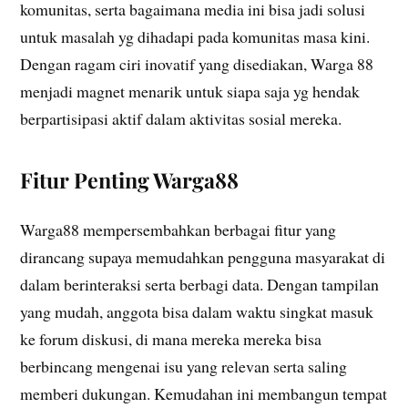
komunitas, serta bagaimana media ini bisa jadi solusi
untuk masalah yg dihadapi pada komunitas masa kini.
Dengan ragam ciri inovatif yang disediakan, Warga 88
menjadi magnet menarik untuk siapa saja yg hendak
berpartisipasi aktif dalam aktivitas sosial mereka.
Fitur Penting Warga88
Warga88 mempersembahkan berbagai fitur yang
dirancang supaya memudahkan pengguna masyarakat di
dalam berinteraksi serta berbagi data. Dengan tampilan
yang mudah, anggota bisa dalam waktu singkat masuk
ke forum diskusi, di mana mereka mereka bisa
berbincang mengenai isu yang relevan serta saling
memberi dukungan. Kemudahan ini membangun tempat