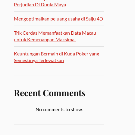
Perjudian Di Dunia Maya
Mengoptimalkan peluang usaha di Salju 4D
Trik Cerdas Memanfaatkan Data Macau
untuk Kemenangan Maksimal
Keuntungan Bermain di Kuda Poker yang
Semestinya Terlewatkan
Recent Comments
No comments to show.