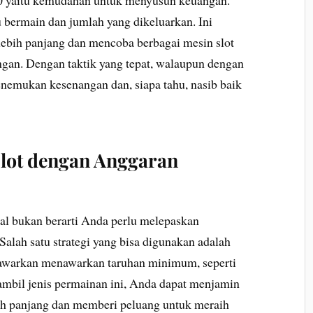
100 yaitu kemudahan untuk menyusun keuangan.
bermain dan jumlah yang dikeluarkan. Ini
ebih panjang dan mencoba berbagai mesin slot
ngan. Dengan taktik yang tepat, walaupun dengan
enemukan kesenangan dan, siapa tahu, nasib baik
lot dengan Anggaran
al bukan berarti Anda perlu melepaskan
alah satu strategi yang bisa digunakan adalah
awarkan menawarkan taruhan minimum, seperti
gambil jenis permainan ini, Anda dapat menjamin
ih panjang dan memberi peluang untuk meraih