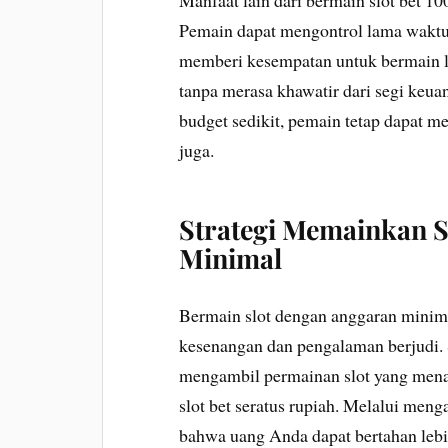
Manfaat lain dari bermain slot bet 
Pemain dapat mengontrol lama waktu 
memberi kesempatan untuk bermain l
tanpa merasa khawatir dari segi keua
budget sedikit, pemain tetap dapat m
juga.
Strategi Memainkan S
Minimal
Bermain slot dengan anggaran minim
kesenangan dan pengalaman berjudi. S
mengambil permainan slot yang men
slot bet seratus rupiah. Melalui men
bahwa uang Anda dapat bertahan leb