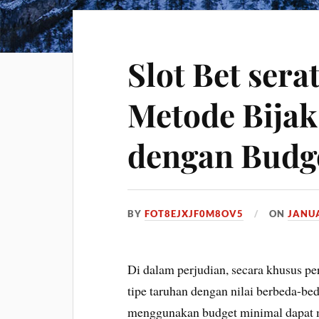
Slot Bet sera
Metode Bijak
dengan Budge
BY
FOT8EJXJF0M8OV5
ON
JANUA
Di dalam perjudian, secara khusus pe
tipe taruhan dengan nilai berbeda-bed
menggunakan budget minimal dapat me