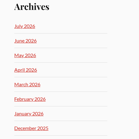
Archives
July 2026
June 2026
May 2026
April 2026
March 2026
February 2026
January 2026
December 2025