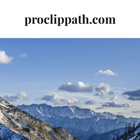
proclippath.com