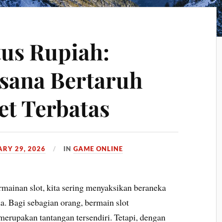
tus Rupiah:
sana Bertaruh
t Terbatas
RY 29, 2026
IN
GAME ONLINE
rmainan slot, kita sering menyaksikan beraneka
a. Bagi sebagian orang, bermain slot
rupakan tantangan tersendiri. Tetapi, dengan