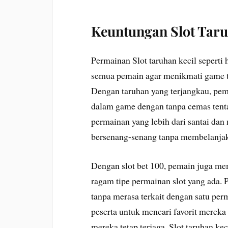
Keuntungan Slot Tar
Permainan Slot taruhan kecil sepert
semua pemain agar menikmati game tan
Dengan taruhan yang terjangkau, pe
dalam game dengan tanpa cemas tenta
permainan yang lebih dari santai dan
bersenang-senang tanpa membelanjak
Dengan slot bet 100, pemain juga me
ragam tipe permainan slot yang ada. 
tanpa merasa terkait dengan satu pe
peserta untuk mencari favorit merek
mereka tetap terjaga. Slot taruhan k