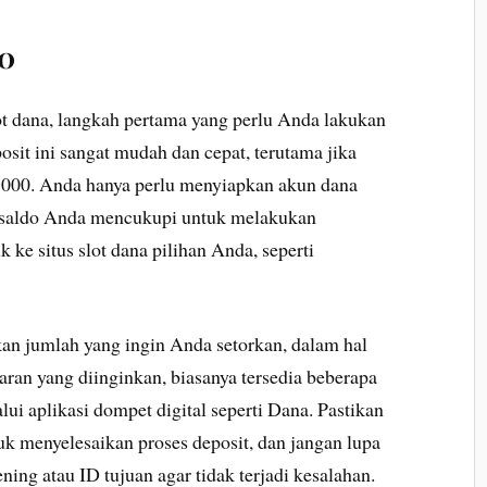
00
ot dana, langkah pertama yang perlu Anda lakukan
osit ini sangat mudah dan cepat, terutama jika
000. Anda hanya perlu menyiapkan akun dana
an saldo Anda mencukupi untuk melakukan
k ke situs slot dana pilihan Anda, seperti
kan jumlah yang ingin Anda setorkan, dalam hal
aran yang diinginkan, biasanya tersedia beberapa
alui aplikasi dompet digital seperti Dana. Pastikan
tuk menyelesaikan proses deposit, dan jangan lupa
ng atau ID tujuan agar tidak terjadi kesalahan.