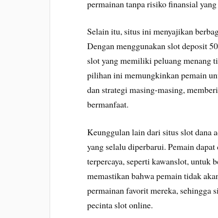
permainan tanpa risiko finansial yang 
Selain itu, situs ini menyajikan ber
Dengan menggunakan slot deposit 50
slot yang memiliki peluang menang ti
pilihan ini memungkinkan pemain un
dan strategi masing-masing, membe
bermanfaat.
Keunggulan lain dari situs slot dana 
yang selalu diperbarui. Pemain dapa
terpercaya, seperti kawanslot, untuk b
memastikan bahwa pemain tidak aka
permainan favorit mereka, sehingga si
pecinta slot online.