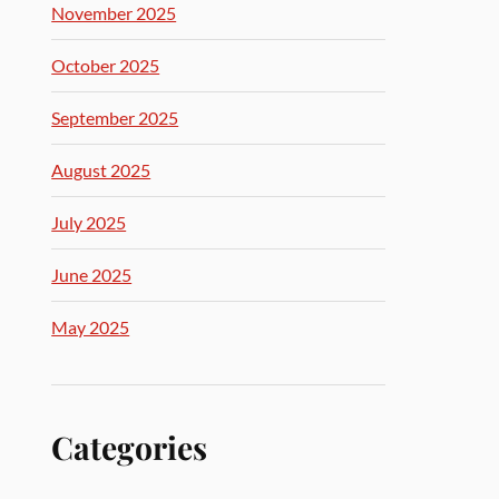
November 2025
October 2025
September 2025
August 2025
July 2025
June 2025
May 2025
Categories