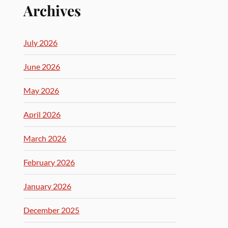
Archives
July 2026
June 2026
May 2026
April 2026
March 2026
February 2026
January 2026
December 2025