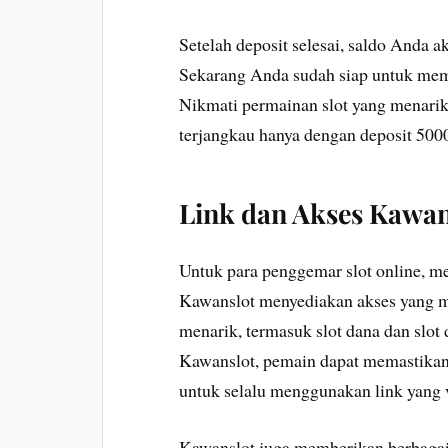
Setelah deposit selesai, saldo Anda 
Sekarang Anda sudah siap untuk memu
Nikmati permainan slot yang menari
terjangkau hanya dengan deposit 500
Link dan Akses Kawan
Untuk para penggemar slot online, me
Kawanslot menyediakan akses yang m
menarik, termasuk slot dana dan slo
Kawanslot, pemain dapat memastikan
untuk selalu menggunakan link yang 
Kawanslot juga memberikan berbagai p