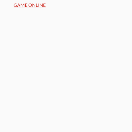
GAME ONLINE