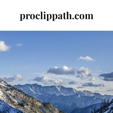
proclippath.com