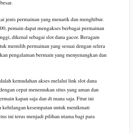
besar.
bagai jenis permainan yang menarik dan menghibur.
00, pemain dapat mengakses berbagai permainan
nggi, dikenal sebagai slot dana gacor. Beragam
tuk memilih permainan yang sesuai dengan selera
rikan pengalaman bermain yang menyenangkan dan
adalah kemudahan akses melalui link slot dana
t dengan cepat menemukan situs yang aman dan
ermain kapan saja dan di mana saja. Fitur ini
n kehilangan kesempatan untuk menikmati
tus ini terus menjadi pilihan utama bagi para