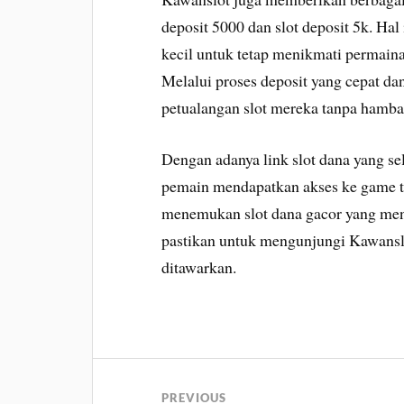
deposit 5000 dan slot deposit 5k. H
kecil untuk tetap menikmati permaina
Melalui proses deposit yang cepat d
petualangan slot mereka tanpa hamba
Dengan adanya link slot dana yang s
pemain mendapatkan akses ke game t
menemukan slot dana gacor yang men
pastikan untuk mengunjungi Kawans
ditawarkan.
PREVIOUS