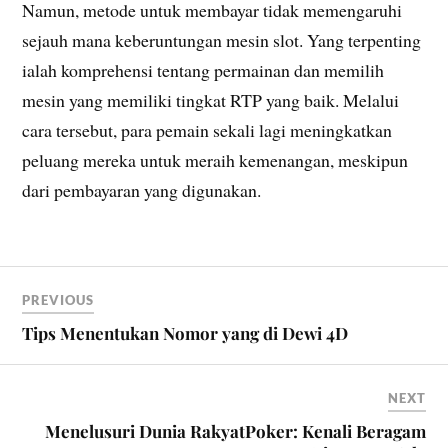
Namun, metode untuk membayar tidak memengaruhi
sejauh mana keberuntungan mesin slot. Yang terpenting
ialah komprehensi tentang permainan dan memilih
mesin yang memiliki tingkat RTP yang baik. Melalui
cara tersebut, para pemain sekali lagi meningkatkan
peluang mereka untuk meraih kemenangan, meskipun
dari pembayaran yang digunakan.
PREVIOUS
Tips Menentukan Nomor yang di Dewi 4D
NEXT
Menelusuri Dunia RakyatPoker: Kenali Beragam