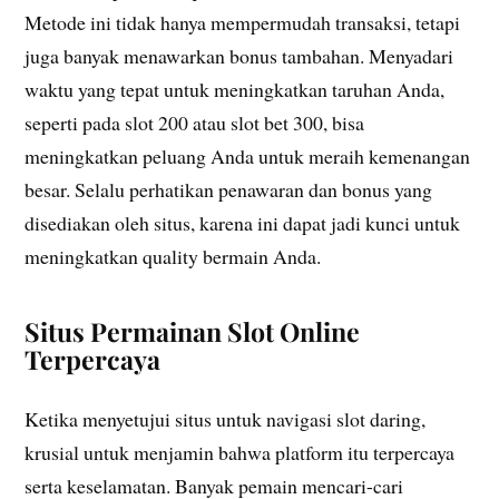
Metode ini tidak hanya mempermudah transaksi, tetapi
juga banyak menawarkan bonus tambahan. Menyadari
waktu yang tepat untuk meningkatkan taruhan Anda,
seperti pada slot 200 atau slot bet 300, bisa
meningkatkan peluang Anda untuk meraih kemenangan
besar. Selalu perhatikan penawaran dan bonus yang
disediakan oleh situs, karena ini dapat jadi kunci untuk
meningkatkan quality bermain Anda.
Situs Permainan Slot Online
Terpercaya
Ketika menyetujui situs untuk navigasi slot daring,
krusial untuk menjamin bahwa platform itu terpercaya
serta keselamatan. Banyak pemain mencari-cari