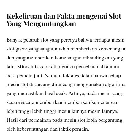
Kekeliruan dan Fakta mengenai Slot
Yang Menguntungkan
Banyak petaruh slot yang percaya bahwa terdapat mesin
slot gacor yang sangat mudah memberikan kemenangan
dan yang memberikan kemenangan dibandingkan yang
lain. Mitos ini acap kali memicu perdebatan di antara
para pemain judi. Namun, faktanya ialah bahwa setiap
mesin slot dirancang dirancang menggunakan algoritma
yang memastikan hasil acak. Artinya, tiada mesin yang
secara secara memberikan memberikan kemenangan
lebih tinggi lebih tinggi mesin lainnya mesin lainnya.
Hasil dari permainan pada mesin slot lebih bergantung
oleh keberuntungan dan taktik pemain.