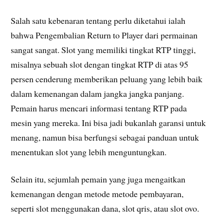
Salah satu kebenaran tentang perlu diketahui ialah
bahwa Pengembalian Return to Player dari permainan
sangat sangat. Slot yang memiliki tingkat RTP tinggi,
misalnya sebuah slot dengan tingkat RTP di atas 95
persen cenderung memberikan peluang yang lebih baik
dalam kemenangan dalam jangka jangka panjang.
Pemain harus mencari informasi tentang RTP pada
mesin yang mereka. Ini bisa jadi bukanlah garansi untuk
menang, namun bisa berfungsi sebagai panduan untuk
menentukan slot yang lebih menguntungkan.
Selain itu, sejumlah pemain yang juga mengaitkan
kemenangan dengan metode metode pembayaran,
seperti slot menggunakan dana, slot qris, atau slot ovo.