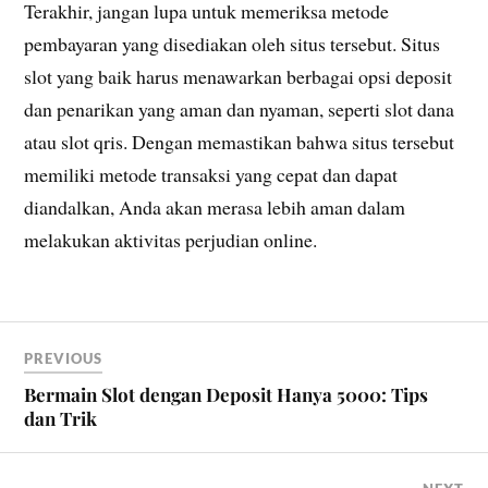
Terakhir, jangan lupa untuk memeriksa metode
pembayaran yang disediakan oleh situs tersebut. Situs
slot yang baik harus menawarkan berbagai opsi deposit
dan penarikan yang aman dan nyaman, seperti slot dana
atau slot qris. Dengan memastikan bahwa situs tersebut
memiliki metode transaksi yang cepat dan dapat
diandalkan, Anda akan merasa lebih aman dalam
melakukan aktivitas perjudian online.
PREVIOUS
Bermain Slot dengan Deposit Hanya 5000: Tips
dan Trik