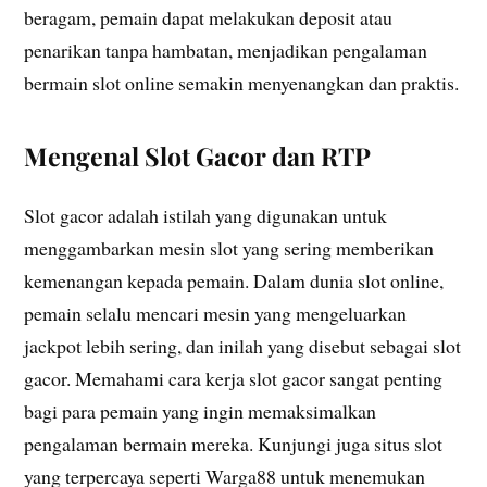
beragam, pemain dapat melakukan deposit atau
penarikan tanpa hambatan, menjadikan pengalaman
bermain slot online semakin menyenangkan dan praktis.
Mengenal Slot Gacor dan RTP
Slot gacor adalah istilah yang digunakan untuk
menggambarkan mesin slot yang sering memberikan
kemenangan kepada pemain. Dalam dunia slot online,
pemain selalu mencari mesin yang mengeluarkan
jackpot lebih sering, dan inilah yang disebut sebagai slot
gacor. Memahami cara kerja slot gacor sangat penting
bagi para pemain yang ingin memaksimalkan
pengalaman bermain mereka. Kunjungi juga situs slot
yang terpercaya seperti Warga88 untuk menemukan