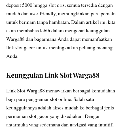
deposit 5000 hingga slot qris, semua tersedia dengan
mudah dan user-friendly, memungkinkan para pemain
untuk bermain tanpa hambatan. Dalam artikel ini, kita
akan membahas lebih dalam mengenai keunggulan
Warga88 dan bagaimana Anda dapat memanfaatkan
link slot gacor untuk meningkatkan peluang menang
Anda.
Keunggulan Link Slot Warga88
Link Slot Warga88 menawarkan berbagai kemudahan
bagi para penggemar slot online. Salah satu
keunggulannya adalah akses mudah ke berbagai jenis
permainan slot gacor yang disediakan. Dengan
antarmuka yang sederhana dan navigasi yang intuitif,