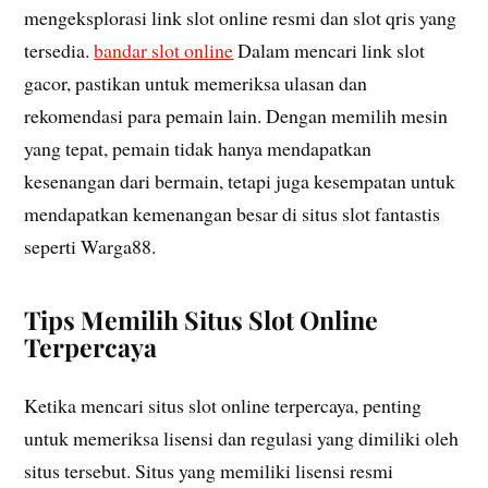
mengeksplorasi link slot online resmi dan slot qris yang
tersedia.
bandar slot online
Dalam mencari link slot
gacor, pastikan untuk memeriksa ulasan dan
rekomendasi para pemain lain. Dengan memilih mesin
yang tepat, pemain tidak hanya mendapatkan
kesenangan dari bermain, tetapi juga kesempatan untuk
mendapatkan kemenangan besar di situs slot fantastis
seperti Warga88.
Tips Memilih Situs Slot Online
Terpercaya
Ketika mencari situs slot online terpercaya, penting
untuk memeriksa lisensi dan regulasi yang dimiliki oleh
situs tersebut. Situs yang memiliki lisensi resmi