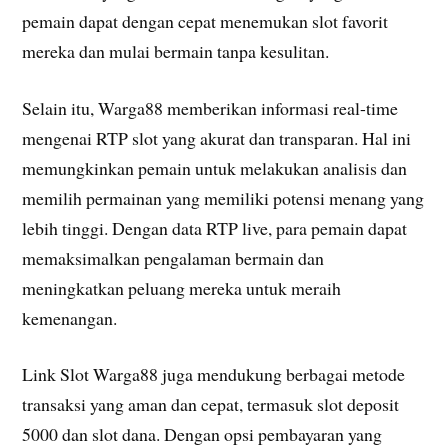
pemain dapat dengan cepat menemukan slot favorit
mereka dan mulai bermain tanpa kesulitan.
Selain itu, Warga88 memberikan informasi real-time
mengenai RTP slot yang akurat dan transparan. Hal ini
memungkinkan pemain untuk melakukan analisis dan
memilih permainan yang memiliki potensi menang yang
lebih tinggi. Dengan data RTP live, para pemain dapat
memaksimalkan pengalaman bermain dan
meningkatkan peluang mereka untuk meraih
kemenangan.
Link Slot Warga88 juga mendukung berbagai metode
transaksi yang aman dan cepat, termasuk slot deposit
5000 dan slot dana. Dengan opsi pembayaran yang