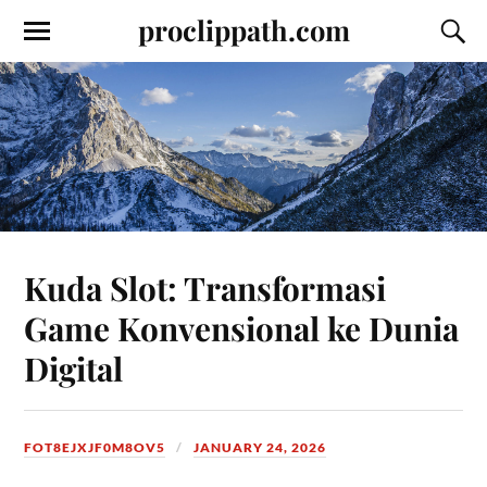
proclippath.com
Kuda Slot: Transformasi
Game Konvensional ke Dunia
Digital
FOT8EJXJF0M8OV5
JANUARY 24, 2026