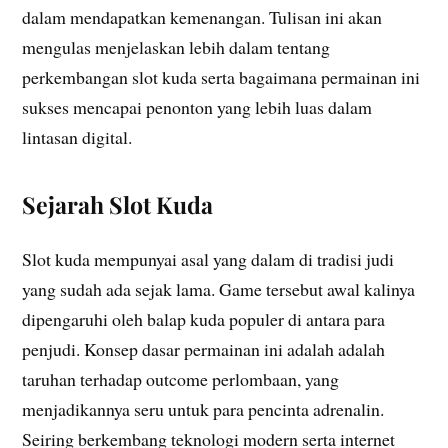
dalam mendapatkan kemenangan. Tulisan ini akan
mengulas menjelaskan lebih dalam tentang
perkembangan slot kuda serta bagaimana permainan ini
sukses mencapai penonton yang lebih luas dalam
lintasan digital.
Sejarah Slot Kuda
Slot kuda mempunyai asal yang dalam di tradisi judi
yang sudah ada sejak lama. Game tersebut awal kalinya
dipengaruhi oleh balap kuda populer di antara para
penjudi. Konsep dasar permainan ini adalah adalah
taruhan terhadap outcome perlombaan, yang
menjadikannya seru untuk para pencinta adrenalin.
Seiring berkembang teknologi modern serta internet