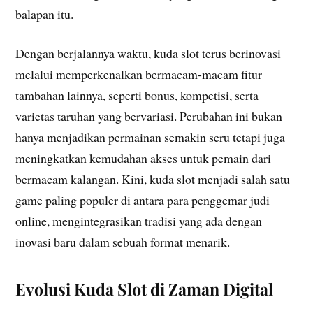
balapan itu.
Dengan berjalannya waktu, kuda slot terus berinovasi
melalui memperkenalkan bermacam-macam fitur
tambahan lainnya, seperti bonus, kompetisi, serta
varietas taruhan yang bervariasi. Perubahan ini bukan
hanya menjadikan permainan semakin seru tetapi juga
meningkatkan kemudahan akses untuk pemain dari
bermacam kalangan. Kini, kuda slot menjadi salah satu
game paling populer di antara para penggemar judi
online, mengintegrasikan tradisi yang ada dengan
inovasi baru dalam sebuah format menarik.
Evolusi Kuda Slot di Zaman Digital