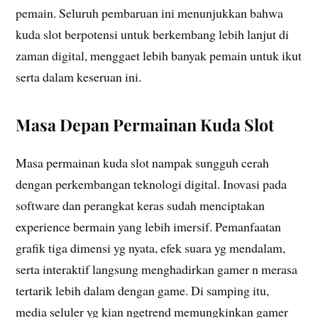
pemain. Seluruh pembaruan ini menunjukkan bahwa
kuda slot berpotensi untuk berkembang lebih lanjut di
zaman digital, menggaet lebih banyak pemain untuk ikut
serta dalam keseruan ini.
Masa Depan Permainan Kuda Slot
Masa permainan kuda slot nampak sungguh cerah
dengan perkembangan teknologi digital. Inovasi pada
software dan perangkat keras sudah menciptakan
experience bermain yang lebih imersif. Pemanfaatan
grafik tiga dimensi yg nyata, efek suara yg mendalam,
serta interaktif langsung menghadirkan gamer n merasa
tertarik lebih dalam dengan game. Di samping itu,
media seluler yg kian ngetrend memungkinkan gamer