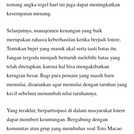
tentang angka togel hari ini juga dapat meningkatkan
kesempatan menang.
Selanjutnya, manajemen keuangan yang baik
merupakan rahasia keberhasilan ketika berjudi lotere.
Tentukan bujet yang masuk akal serta taati batas itu.
Jangan tergoda menjadi bertaruh melebihi batas yang
telah ditetapkan, karena hal bisa mengakibatkan
kerugian besar. Bagi para pemain yang masih baru
memulai, disarankan agar memulai dengan taruhan yang
kecil sebelum menambah nilai taruhannya.
Yang terakhir, berpartisipasi di dalam masyarakat lotere
dapat memberi keuntungan. Bergabung dengan
komunitas atau grup yang membahas soal Toto Macao