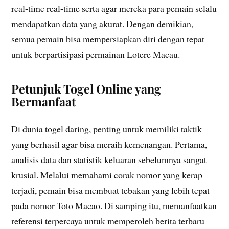
real-time real-time serta agar mereka para pemain selalu
mendapatkan data yang akurat. Dengan demikian,
semua pemain bisa mempersiapkan diri dengan tepat
untuk berpartisipasi permainan Lotere Macau.
Petunjuk Togel Online yang
Bermanfaat
Di dunia togel daring, penting untuk memiliki taktik
yang berhasil agar bisa meraih kemenangan. Pertama,
analisis data dan statistik keluaran sebelumnya sangat
krusial. Melalui memahami corak nomor yang kerap
terjadi, pemain bisa membuat tebakan yang lebih tepat
pada nomor Toto Macao. Di samping itu, memanfaatkan
referensi terpercaya untuk memperoleh berita terbaru