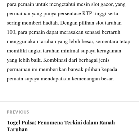
para pemain untuk mengetahui mesin slot gacor, yang
permainan yang punya persentase RTP tinggi serta
sering memberi hadiah. Dengan pilihan slot taruhan
100, para pemain dapat merasakan sensasi bertaruh
menggunakan taruhan yang lebih besar, sementara tetap
memiliki angka taruhan minimal supaya keragaman
yang lebih baik. Kombinasi dari berbagai jenis
permainan ini memberikan banyak pilihan kepada
pemain supaya mendapatkan kemenangan besar.
PREVIOUS
Togel Pulsa: Fenomena Terkini dalam Ranah
Taruhan