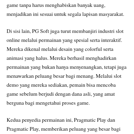
game tanpa harus menghabiskan banyak uang,
menjadikan ini sesuai untuk segala lapisan masyarakat.
Di sisi lain, PG Soft juga turut membanjiri industri slot
online melalui permainan yang spesial serta interaktif.
Mereka dikenal melalui desain yang colorful serta
animasi yang halus. Mereka berhasil menghadirkan
permainan yang bukan hanya menyenangkan, tetapi juga
menawarkan peluang besar bagi menang. Melalui slot
demo yang mereka sediakan, pemain bisa mencoba
game sebelum berjudi dengan dana asli, yang amat
berguna bagi mengetahui proses game.
Kedua penyedia permainan ini, Pragmatic Play dan
Pragmatic Play, memberikan peluang yang besar bagi