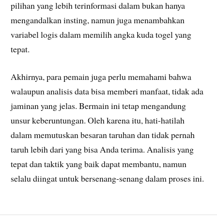
pilihan yang lebih terinformasi dalam bukan hanya
mengandalkan insting, namun juga menambahkan
variabel logis dalam memilih angka kuda togel yang
tepat.
Akhirnya, para pemain juga perlu memahami bahwa
walaupun analisis data bisa memberi manfaat, tidak ada
jaminan yang jelas. Bermain ini tetap mengandung
unsur keberuntungan. Oleh karena itu, hati-hatilah
dalam memutuskan besaran taruhan dan tidak pernah
taruh lebih dari yang bisa Anda terima. Analisis yang
tepat dan taktik yang baik dapat membantu, namun
selalu diingat untuk bersenang-senang dalam proses ini.