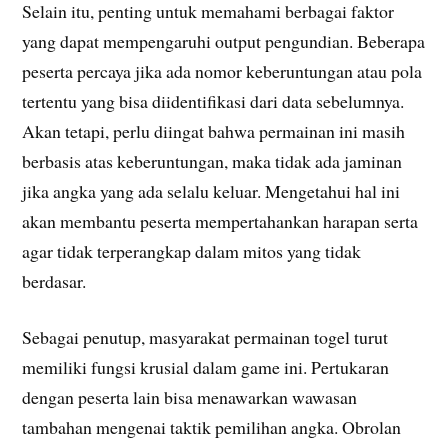
Selain itu, penting untuk memahami berbagai faktor
yang dapat mempengaruhi output pengundian. Beberapa
peserta percaya jika ada nomor keberuntungan atau pola
tertentu yang bisa diidentifikasi dari data sebelumnya.
Akan tetapi, perlu diingat bahwa permainan ini masih
berbasis atas keberuntungan, maka tidak ada jaminan
jika angka yang ada selalu keluar. Mengetahui hal ini
akan membantu peserta mempertahankan harapan serta
agar tidak terperangkap dalam mitos yang tidak
berdasar.
Sebagai penutup, masyarakat permainan togel turut
memiliki fungsi krusial dalam game ini. Pertukaran
dengan peserta lain bisa menawarkan wawasan
tambahan mengenai taktik pemilihan angka. Obrolan