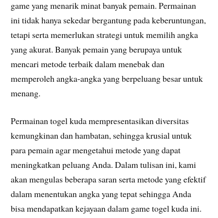
game yang menarik minat banyak pemain. Permainan
ini tidak hanya sekedar bergantung pada keberuntungan,
tetapi serta memerlukan strategi untuk memilih angka
yang akurat. Banyak pemain yang berupaya untuk
mencari metode terbaik dalam menebak dan
memperoleh angka-angka yang berpeluang besar untuk
menang.
Permainan togel kuda mempresentasikan diversitas
kemungkinan dan hambatan, sehingga krusial untuk
para pemain agar mengetahui metode yang dapat
meningkatkan peluang Anda. Dalam tulisan ini, kami
akan mengulas beberapa saran serta metode yang efektif
dalam menentukan angka yang tepat sehingga Anda
bisa mendapatkan kejayaan dalam game togel kuda ini.