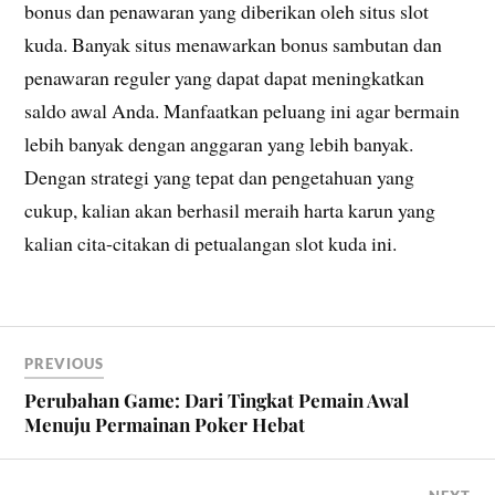
bonus dan penawaran yang diberikan oleh situs slot
kuda. Banyak situs menawarkan bonus sambutan dan
penawaran reguler yang dapat dapat meningkatkan
saldo awal Anda. Manfaatkan peluang ini agar bermain
lebih banyak dengan anggaran yang lebih banyak.
Dengan strategi yang tepat dan pengetahuan yang
cukup, kalian akan berhasil meraih harta karun yang
kalian cita-citakan di petualangan slot kuda ini.
PREVIOUS
Perubahan Game: Dari Tingkat Pemain Awal
Menuju Permainan Poker Hebat