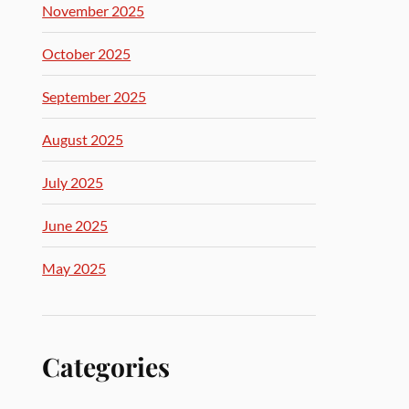
November 2025
October 2025
September 2025
August 2025
July 2025
June 2025
May 2025
Categories