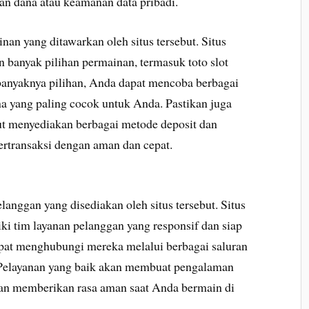
an dana atau keamanan data pribadi.
inan yang ditawarkan oleh situs tersebut. Situs
n banyak pilihan permainan, termasuk toto slot
 banyaknya pilihan, Anda dapat mencoba berbagai
 yang paling cocok untuk Anda. Pastikan juga
ut menyediakan berbagai metode deposit dan
transaksi dengan aman dan cepat.
langgan yang disediakan oleh situs tersebut. Situs
iki tim layanan pelanggan yang responsif dan siap
at menghubungi mereka melalui berbagai saluran
on. Pelayanan yang baik akan membuat pengalaman
n memberikan rasa aman saat Anda bermain di