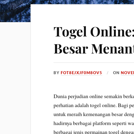
Togel Onlin
Besar Menan
BY
FOT8EJXJF0M8OV5
ON
NOVEM
Dunia perjudian online semakin berk
perhatian adalah togel online. Bagi pe
untuk meraih kemenangan besar deng
hadirnya berbagai platform seperti w
berbagai jenis permainan togel denga