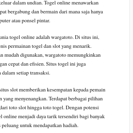
keluar dalam undian. Togel online menawarkan
pat bergabung dan bermain dari mana saja hanya
ter atau ponsel pintar.
nia togel online adalah wargatoto. Di situs ini,
is permainan togel dan slot yang menarik.
an mudah digunakan, wargatoto memungkinkan
 cepat dan efisien. Situs togel ini juga
alam setiap transaksi.
 situs slot memberikan kesempatan kepada pemain
 yang menyenangkan. Terdapat berbagai pilihan
ari toto slot hingga toto togel. Dengan potensi
 online menjadi daya tarik tersendiri bagi banyak
s peluang untuk mendapatkan hadiah.