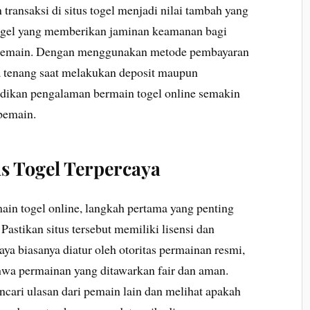
transaksi di situs togel menjadi nilai tambah yang
 togel yang memberikan jaminan keamanan bagi
n pemain. Dengan menggunakan metode pembayaran
a tenang saat melakukan deposit maupun
adikan pengalaman bermain togel online semakin
pemain.
s Togel Terpercaya
in togel online, langkah pertama yang penting
Pastikan situs tersebut memiliki lisensi dan
caya biasanya diatur oleh otoritas permainan resmi,
wa permainan yang ditawarkan fair dan aman.
ncari ulasan dari pemain lain dan melihat apakah