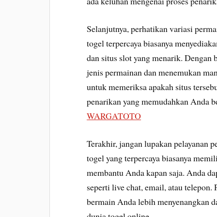
ada keluhan mengenai proses penarik
Selanjutnya, perhatikan variasi perma
togel terpercaya biasanya menyediaka
dan situs slot yang menarik. Dengan
jenis permainan dan menemukan mana
untuk memeriksa apakah situs terseb
penarikan yang memudahkan Anda ber
WARGATOTO
Terakhir, jangan lupakan pelayanan pe
togel yang terpercaya biasanya memil
membantu Anda kapan saja. Anda dap
seperti live chat, email, atau telep
bermain Anda lebih menyenangkan da
dunia togel online.