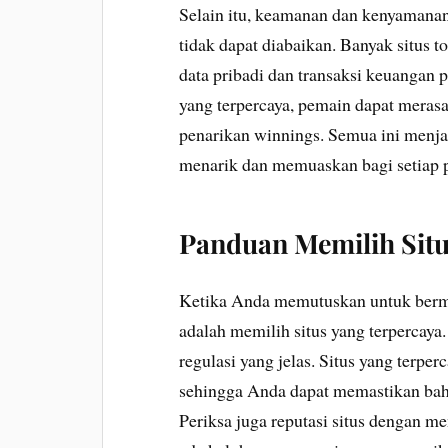
Selain itu, keamanan dan kenyamanan 
tidak dapat diabaikan. Banyak situs
data pribadi dan transaksi keuanga
yang terpercaya, pemain dapat meras
penarikan winnings. Semua ini menj
menarik dan memuaskan bagi setiap 
Panduan Memilih Situ
Ketika Anda memutuskan untuk berma
adalah memilih situs yang terpercaya. 
regulasi yang jelas. Situs yang terper
sehingga Anda dapat memastikan bah
Periksa juga reputasi situs dengan me