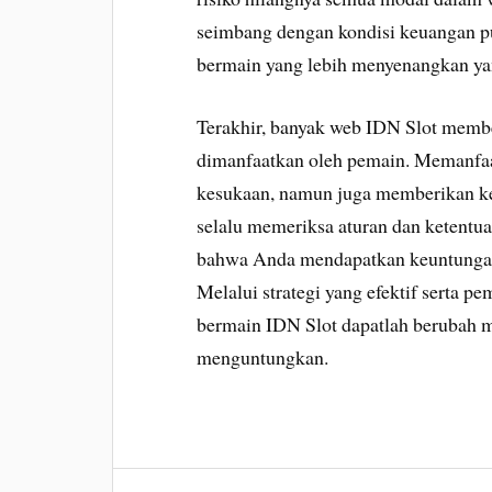
seimbang dengan kondisi keuangan 
bermain yang lebih menyenangkan ya
Terakhir, banyak web IDN Slot membe
dimanfaatkan oleh pemain. Memanfa
kesukaan, namun juga memberikan keu
selalu memeriksa aturan dan ketent
bahwa Anda mendapatkan keuntungan 
Melalui strategi yang efektif serta p
bermain IDN Slot dapatlah berubah 
menguntungkan.