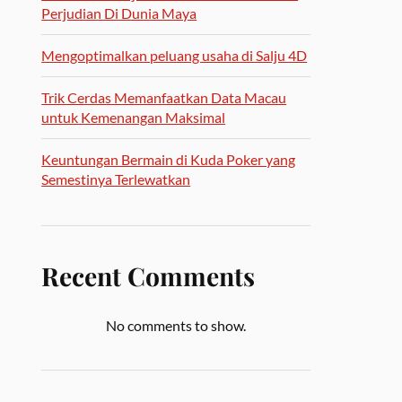
Perjudian Di Dunia Maya
Mengoptimalkan peluang usaha di Salju 4D
Trik Cerdas Memanfaatkan Data Macau
untuk Kemenangan Maksimal
Keuntungan Bermain di Kuda Poker yang
Semestinya Terlewatkan
Recent Comments
No comments to show.