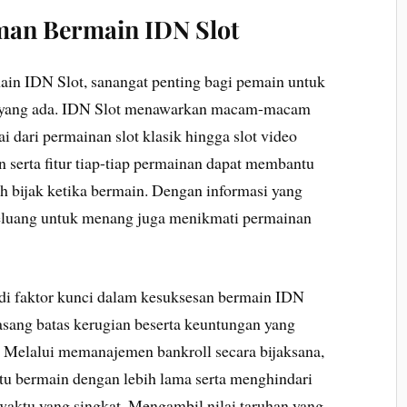
an Bermain IDN Slot
in IDN Slot, sanangat penting bagi pemain untuk
 yang ada. IDN Slot menawarkan macam-macam
i dari permainan slot klasik hingga slot video
 serta fitur tiap-tiap permainan dapat membantu
h bijak ketika bermain. Dengan informasi yang
eluang untuk menang juga menikmati permainan
adi faktor kunci dalam kesuksesan bermain IDN
sang batas kerugian beserta keuntungan yang
 Melalui memanajemen bankroll secara bijaksana,
u bermain dengan lebih lama serta menghindari
waktu yang singkat. Mengambil nilai taruhan yang