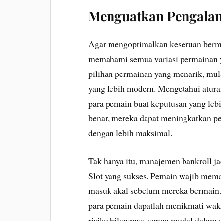
Menguatkan Pengalam
Agar mengoptimalkan keseruan berma
memahami semua variasi permainan
pilihan permainan yang menarik, mula
yang lebih modern. Mengetahui aturan
para pemain buat keputusan yang lebi
benar, mereka dapat meningkatkan p
dengan lebih maksimal.
Tak hanya itu, manajemen bankroll j
Slot yang sukses. Pemain wajib mema
masuk akal sebelum mereka bermain.
para pemain dapatlah menikmati wakt
risiko hilangnya semua modal dalam 