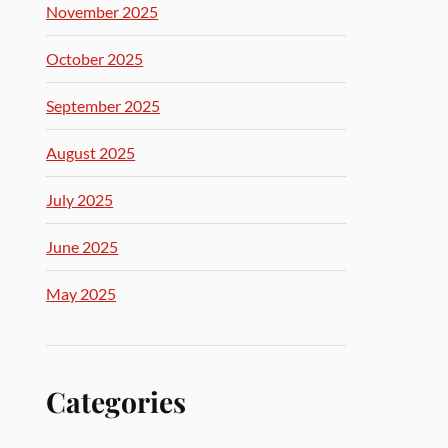
November 2025
October 2025
September 2025
August 2025
July 2025
June 2025
May 2025
Categories