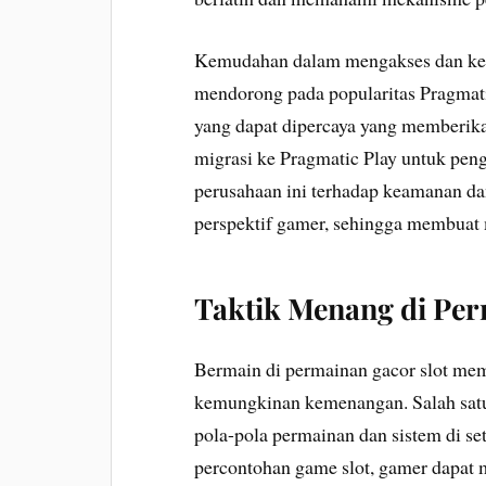
Kemudahan dalam mengakses dan keha
mendorong pada popularitas Pragmati
yang dapat dipercaya yang memberik
migrasi ke Pragmatic Play untuk pen
perusahaan ini terhadap keamanan dan
perspektif gamer, sehingga membuat m
Taktik Menang di Pe
Bermain di permainan gacor slot mem
kemungkinan kemenangan. Salah satu
pola-pola permainan dan sistem di s
percontohan game slot, gamer dapat m