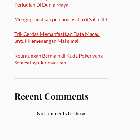
Perjudian Di Dunia Maya
Mengoptimalkan peluang usaha di Salju 4D
Trik Cerdas Memanfaatkan Data Macau
untuk Kemenangan Maksimal
Keuntungan Bermain di Kuda Poker yang
Semestinya Terlewatkan
Recent Comments
No comments to show.