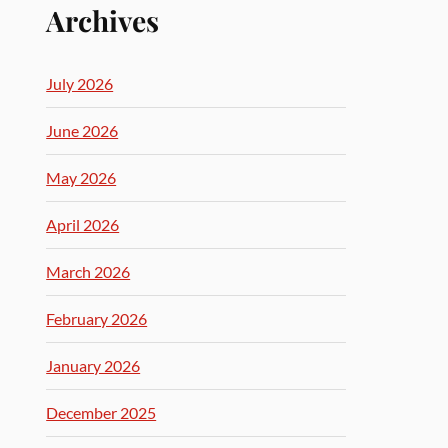
Archives
July 2026
June 2026
May 2026
April 2026
March 2026
February 2026
January 2026
December 2025