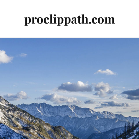
proclippath.com