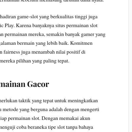
diran game-slot yang berkualitas tinggi juga
c Play. Karena banyaknya situs permainan slot
an permainan mereka, semakin banyak gamer yang
galaman bermain yang lebih baik. Komitmen
 fairness juga menambah nilai positif di
ereka pilihan yang paling tepat.
rmainan Gacor
erlukan taktik yang tepat untuk meningkatkan
 metode yang berguna adalah dengan mengerti
etiap permainan slot. Dengan memakai akun
enguji coba beraneka tipe slot tanpa bahaya