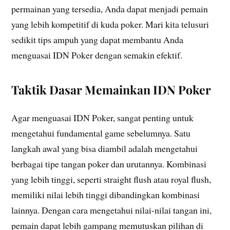
permainan yang tersedia, Anda dapat menjadi pemain
yang lebih kompetitif di kuda poker. Mari kita telusuri
sedikit tips ampuh yang dapat membantu Anda
menguasai IDN Poker dengan semakin efektif.
Taktik Dasar Memainkan IDN Poker
Agar menguasai IDN Poker, sangat penting untuk
mengetahui fundamental game sebelumnya. Satu
langkah awal yang bisa diambil adalah mengetahui
berbagai tipe tangan poker dan urutannya. Kombinasi
yang lebih tinggi, seperti straight flush atau royal flush,
memiliki nilai lebih tinggi dibandingkan kombinasi
lainnya. Dengan cara mengetahui nilai-nilai tangan ini,
pemain dapat lebih gampang memutuskan pilihan di