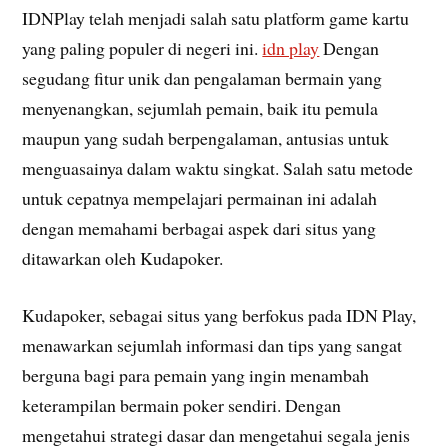
IDNPlay telah menjadi salah satu platform game kartu
yang paling populer di negeri ini.
idn play
Dengan
segudang fitur unik dan pengalaman bermain yang
menyenangkan, sejumlah pemain, baik itu pemula
maupun yang sudah berpengalaman, antusias untuk
menguasainya dalam waktu singkat. Salah satu metode
untuk cepatnya mempelajari permainan ini adalah
dengan memahami berbagai aspek dari situs yang
ditawarkan oleh Kudapoker.
Kudapoker, sebagai situs yang berfokus pada IDN Play,
menawarkan sejumlah informasi dan tips yang sangat
berguna bagi para pemain yang ingin menambah
keterampilan bermain poker sendiri. Dengan
mengetahui strategi dasar dan mengetahui segala jenis