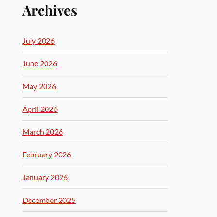
Archives
July 2026
June 2026
May 2026
April 2026
March 2026
February 2026
January 2026
December 2025