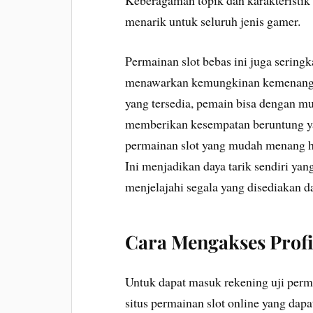
Keberagaman topik dan karakteristi
menarik untuk seluruh jenis gamer.
Permainan slot bebas ini juga seringk
menawarkan kemungkinan kemenangan 
yang tersedia, pemain bisa dengan 
memberikan kesempatan beruntung yan
permainan slot yang mudah menang har
Ini menjadikan daya tarik sendiri y
menjelajahi segala yang disediakan d
Cara Mengakses Profi
Untuk dapat masuk rekening uji perm
situs permainan slot online yang dapat