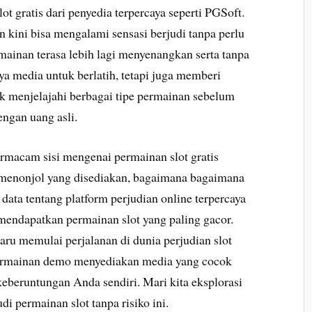
ot gratis dari penyedia terpercaya seperti PGSoft.
kini bisa mengalami sensasi berjudi tanpa perlu
ainan terasa lebih lagi menyenangkan serta tanpa
a media untuk berlatih, tetapi juga memberi
 menjelajahi berbagai tipe permainan sebelum
ngan uang asli.
bermacam sisi mengenai permainan slot gratis
menonjol yang disediakan, bagaimana bagaimana
data tentang platform perjudian online terpercaya
ndapatkan permainan slot yang paling gacor.
ru memulai perjalanan di dunia perjudian slot
permainan demo menyediakan media yang cocok
beruntungan Anda sendiri. Mari kita eksplorasi
i permainan slot tanpa risiko ini.