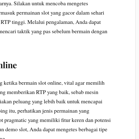
enarnya. Silakan untuk mencoba mengetes
masuk permainan slot yang gacor dalam sehari
 RTP tinggi. Melalui pengalaman, Anda dapat
encari taktik yang pas sebelum bermain dengan
nline
tika bermain slot online, vital agar memilih
 yang memberikan RTP yang baik, sebab mesin
akan peluang yang lebih baik untuk mencapai
ng itu, perhatikan jenis permainan yang
lot pragmatic yang memiliki fitur keren dan potensi
n demo slot, Anda dapat mengetes berbagai tipe
ng.