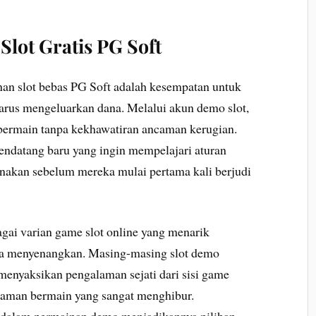
lot Gratis PG Soft
nan slot bebas PG Soft adalah kesempatan untuk
rus mengeluarkan dana. Melalui akun demo slot,
ermain tanpa kekhawatiran ancaman kerugian.
endatang baru yang ingin mempelajari aturan
unakan sebelum mereka mulai pertama kali berjudi
gai varian game slot online yang menarik
ra menyenangkan. Masing-masing slot demo
nyaksikan pengalaman sejati dari sisi game
laman bermain yang sangat menghibur.