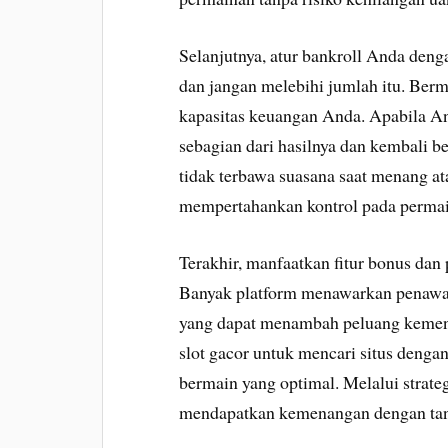
Selanjutnya, atur bankroll Anda deng
dan jangan melebihi jumlah itu. Ber
kapasitas keuangan Anda. Apabila A
sebagian dari hasilnya dan kembali b
tidak terbawa suasana saat menang at
mempertahankan kontrol pada perma
Terakhir, manfaatkan fitur bonus dan 
Banyak platform menawarkan penawara
yang dapat menambah peluang kemen
slot gacor untuk mencari situs deng
bermain yang optimal. Melalui strate
mendapatkan kemenangan dengan tan