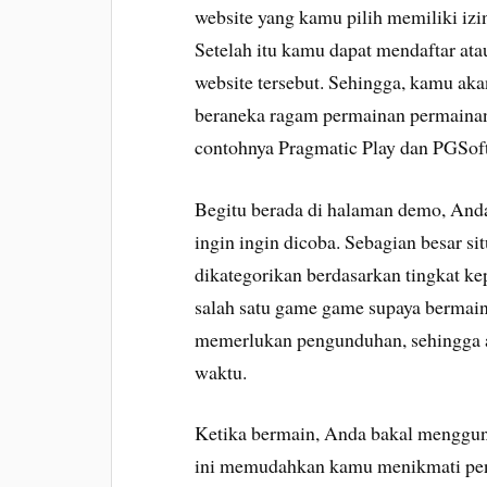
website yang kamu pilih memiliki izin
Setelah itu kamu dapat mendaftar ata
website tersebut. Sehingga, kamu ak
beraneka ragam permainan permainan 
contohnya Pragmatic Play dan PGSof
Begitu berada di halaman demo, And
ingin ingin dicoba. Sebagian besar s
dikategorikan berdasarkan tingkat k
salah satu game game supaya bermain.
memerlukan pengunduhan, sehingga a
waktu.
Ketika bermain, Anda bakal mengguna
ini memudahkan kamu menikmati peng