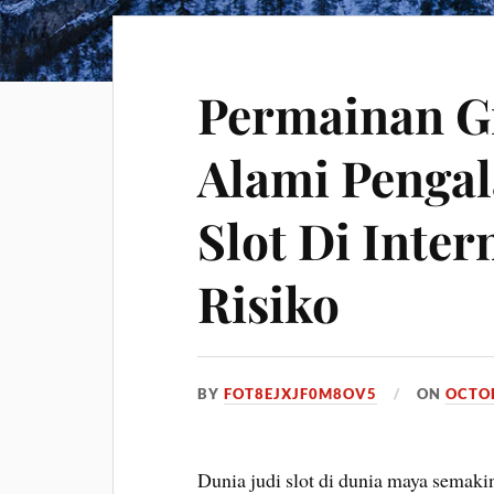
Permainan Gr
Alami Pengal
Slot Di Inter
Risiko
BY
FOT8EJXJF0M8OV5
ON
OCTOB
Dunia judi slot di dunia maya semaki