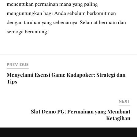
menentukan permainan mana yang paling
menguntungkan bagi Anda sebelum berkomitmen
dengan taruhan yang sebenarnya. Selamat bermain dan
semoga beruntung!
PREVIOUS
Menyelami Esensi Game Kudapoker: Strategi dan
Tips
NEXT
Slot Demo PG: Permainan yang Membuat
Ketagihan