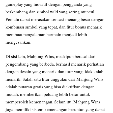
gameplay yang inovatif dengan pengganda yang
berkembang dan simbol wild yang sering muncul.
Pemain dapat merasakan sensasi menang besar dengan
kombinasi simbol yang tepat, dan fitur bonus menarik
membuat pengalaman bermain menjadi lebih
mengesankan.
Di sisi lain, Mahjong Wins, meskipun berasal dari
pengembang yang berbeda, berhasil menarik perhatian
dengan desain yang menarik dan fitur yang tidak kalah
menarik. Salah satu fitur unggulan dari Mahjong Wins
adalah putaran gratis yang bisa diaktifkan dengan
mudah, memberikan peluang lebih besar untuk
memperoleh kemenangan. Selain itu, Mahjong Wins
juga memiliki sistem kemenangan beruntun yang dapat