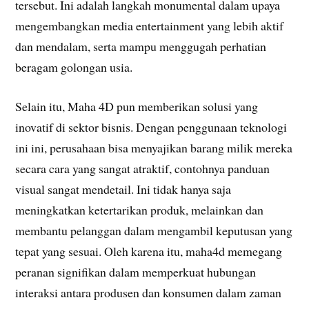
tersebut. Ini adalah langkah monumental dalam upaya
mengembangkan media entertainment yang lebih aktif
dan mendalam, serta mampu menggugah perhatian
beragam golongan usia.
Selain itu, Maha 4D pun memberikan solusi yang
inovatif di sektor bisnis. Dengan penggunaan teknologi
ini ini, perusahaan bisa menyajikan barang milik mereka
secara cara yang sangat atraktif, contohnya panduan
visual sangat mendetail. Ini tidak hanya saja
meningkatkan ketertarikan produk, melainkan dan
membantu pelanggan dalam mengambil keputusan yang
tepat yang sesuai. Oleh karena itu, maha4d memegang
peranan signifikan dalam memperkuat hubungan
interaksi antara produsen dan konsumen dalam zaman