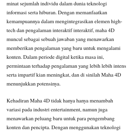
minat sejumlah individu dalam dunia teknologi
informasi serta hiburan. Dengan memanfaatkan
kemampuannya dalam mengintegrasikan elemen high-
tech dan pengalaman interaktif interaktif, maha 4D
muncul sebagai sebuah jawaban yang menawarkan
memberikan pengalaman yang baru untuk mengalami
konten. Dalam periode digital ketika masa ini,
permintaan terhadap pengalaman yang lebih lebih intens
serta impartif kian meningkat, dan di sinilah Maha 4D
menunjukkan potensinya.
Kehadiran Maha 4D tidak hanya hanya menambah
variasi pada industri entertainment, namun juga
menawarkan peluang baru untuk para pengembang
konten dan pencipta. Dengan menggunakan teknologi