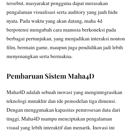
tersebut, masyarakat pengguna dapat merasakan
pengalaman visualisasi serta auditory yang jauh hidu
nyata. Pada waktu yang akan datang, maha 4d
berpotensi mengubah cara manusia berkoneksi pada
berbagai pertunjukan, yang menjadikan interaksi nonton
film, bermain game, maupun juga pendidikan jadi lebih
menyenangkan serta bermakna.
Pembaruan Sistem Maha4D
Maha4D adalah sebuah inovasi yang mengintegrasikan
teknologi mutakhir dan ide pemodelan tiga dimensi.
Dengan menggunakan kapasitas pemrosesan data dari
tinggi, Maha4D mampu menciptakan pengalaman
visual yang lebih interaktif dan menarik. Inovasi ini