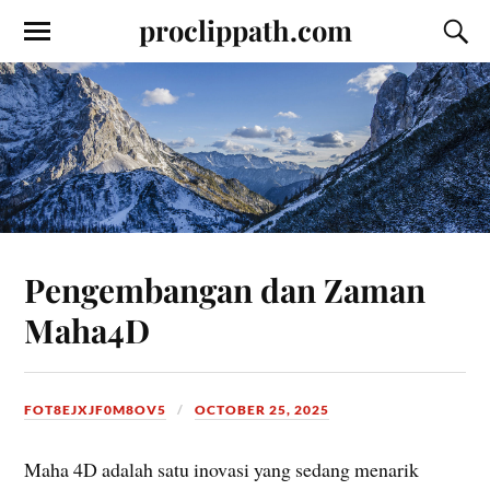
proclippath.com
Pengembangan dan Zaman
Maha4D
FOT8EJXJF0M8OV5
OCTOBER 25, 2025
Maha 4D adalah satu inovasi yang sedang menarik