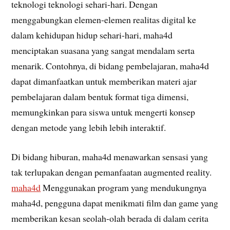
teknologi teknologi sehari-hari. Dengan
menggabungkan elemen-elemen realitas digital ke
dalam kehidupan hidup sehari-hari, maha4d
menciptakan suasana yang sangat mendalam serta
menarik. Contohnya, di bidang pembelajaran, maha4d
dapat dimanfaatkan untuk memberikan materi ajar
pembelajaran dalam bentuk format tiga dimensi,
memungkinkan para siswa untuk mengerti konsep
dengan metode yang lebih lebih interaktif.
Di bidang hiburan, maha4d menawarkan sensasi yang
tak terlupakan dengan pemanfaatan augmented reality.
maha4d
Menggunakan program yang mendukungnya
maha4d, pengguna dapat menikmati film dan game yang
memberikan kesan seolah-olah berada di dalam cerita