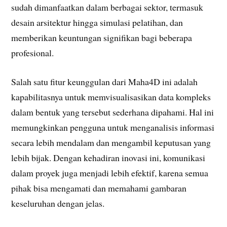
sudah dimanfaatkan dalam berbagai sektor, termasuk
desain arsitektur hingga simulasi pelatihan, dan
memberikan keuntungan signifikan bagi beberapa
profesional.
Salah satu fitur keunggulan dari Maha4D ini adalah
kapabilitasnya untuk memvisualisasikan data kompleks
dalam bentuk yang tersebut sederhana dipahami. Hal ini
memungkinkan pengguna untuk menganalisis informasi
secara lebih mendalam dan mengambil keputusan yang
lebih bijak. Dengan kehadiran inovasi ini, komunikasi
dalam proyek juga menjadi lebih efektif, karena semua
pihak bisa mengamati dan memahami gambaran
keseluruhan dengan jelas.