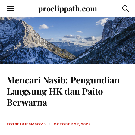
proclippath.com
Mencari Nasib: Pengundian
Langsung HK dan Paito
Berwarna
FOT8EJXJF0M8OV5
OCTOBER 29, 2025