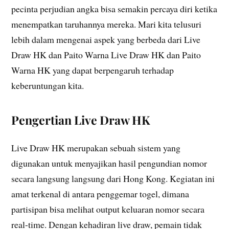
pecinta perjudian angka bisa semakin percaya diri ketika
menempatkan taruhannya mereka. Mari kita telusuri
lebih dalam mengenai aspek yang berbeda dari Live
Draw HK dan Paito Warna Live Draw HK dan Paito
Warna HK yang dapat berpengaruh terhadap
keberuntungan kita.
Pengertian Live Draw HK
Live Draw HK merupakan sebuah sistem yang
digunakan untuk menyajikan hasil pengundian nomor
secara langsung langsung dari Hong Kong. Kegiatan ini
amat terkenal di antara penggemar togel, dimana
partisipan bisa melihat output keluaran nomor secara
real-time. Dengan kehadiran live draw, pemain tidak