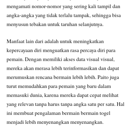
mengamati nomor-nomor yang sering kali tampil dan
angka-angka yang tidak terlalu tampak, sehingga bisa
menyusun tebakan untuk taruhan selanjutnya.
Manfaat lain dari adalah untuk meningkatkan
kepercayaan diri menguatkan rasa percaya diri para
pemain. Dengan memiliki akses data visual visual,
mereka akan merasa lebih terinformasikan dan dapat
merumuskan rencana bermain lebih lebih. Paito juga
turut memudahkan para pemain yang baru dalam
memasuki dunia, karena mereka dapat cepat melihat
yang relevan tanpa harus tanpa angka satu per satu. Hal
ini membuat pengalaman bermain bermain togel
menjadi lebih menyenangkan menyenangkan.