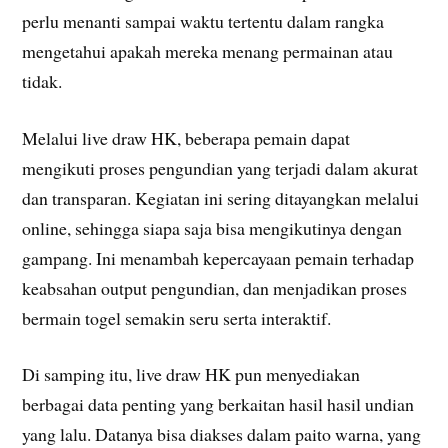
perlu menanti sampai waktu tertentu dalam rangka
mengetahui apakah mereka menang permainan atau
tidak.
Melalui live draw HK, beberapa pemain dapat
mengikuti proses pengundian yang terjadi dalam akurat
dan transparan. Kegiatan ini sering ditayangkan melalui
online, sehingga siapa saja bisa mengikutinya dengan
gampang. Ini menambah kepercayaan pemain terhadap
keabsahan output pengundian, dan menjadikan proses
bermain togel semakin seru serta interaktif.
Di samping itu, live draw HK pun menyediakan
berbagai data penting yang berkaitan hasil hasil undian
yang lalu. Datanya bisa diakses dalam paito warna, yang