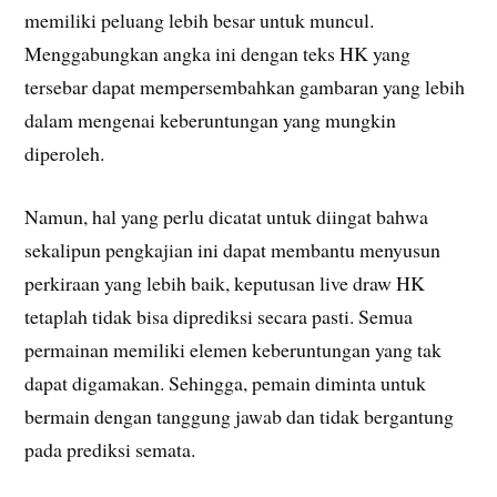
memiliki peluang lebih besar untuk muncul.
Menggabungkan angka ini dengan teks HK yang
tersebar dapat mempersembahkan gambaran yang lebih
dalam mengenai keberuntungan yang mungkin
diperoleh.
Namun, hal yang perlu dicatat untuk diingat bahwa
sekalipun pengkajian ini dapat membantu menyusun
perkiraan yang lebih baik, keputusan live draw HK
tetaplah tidak bisa diprediksi secara pasti. Semua
permainan memiliki elemen keberuntungan yang tak
dapat digamakan. Sehingga, pemain diminta untuk
bermain dengan tanggung jawab dan tidak bergantung
pada prediksi semata.