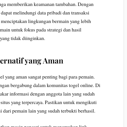
f juga memberikan keamanan tambahan. Dengan
 dapat melindungi data pribadi dan transaksi
i menciptakan lingkungan bermain yang lebih
in untuk fokus pada strategi dan hasil
yang tidak diinginkan.
ternatif yang Aman
ogel yang aman sangat penting bagi para pemain.
dengan bergabung dalam komunitas togel online. Di
ukar informasi dengan anggota lain yang sudah
itus yang terpercaya. Pastikan untuk mengikuti
dari pemain lain yang sudah terbukti berhasil.
atkan mesin pencari untuk menemukan link