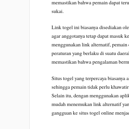
memastikan bahwa pemain dapat teru
sukai.
Link togel ini biasanya disediakan ol
agar anggotanya tetap dapat masuk k
menggunakan link alternatif, pemain
peraturan yang berlaku di suatu daera
memastikan bahwa pengalaman bermai
Situs togel yang terpercaya biasanya 
sehingga pemain tidak perlu khawatir
Selain itu, dengan menggunakan aplik
mudah menemukan link alternatif yan
gangguan ke situs togel online menja