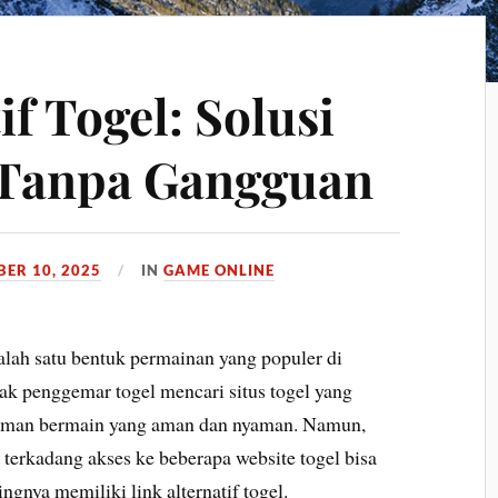
if Togel: Solusi
 Tanpa Gangguan
ER 10, 2025
IN
GAME ONLINE
 salah satu bentuk permainan yang populer di
ak penggemar togel mencari situs togel yang
laman bermain yang aman dan nyaman. Namun,
 terkadang akses ke beberapa website togel bisa
gnya memiliki link alternatif togel.