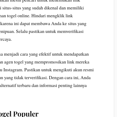
ri situs-situs yang sudah dikenal dan memiliki
an togel online. Hindari mengklik link
, karena ini dapat membawa Anda ke situs yang
nipuan. Selalu pastikan untuk memverifikasi
ercaya.
sa menjadi cara yang efektif untuk mendapatkan
 dan agen togel yang mempromosikan link mereka
au Instagram. Pastikan untuk mengikuti akun resmi
 yang tidak terverifikasi. Dengan cara ini, Anda
lternatif terbaru dan informasi penting lainnya
ogel Populer