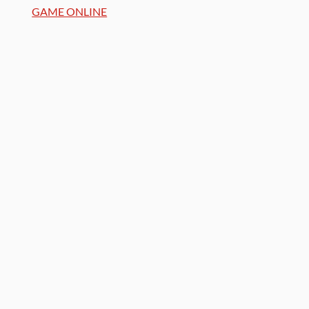
GAME ONLINE