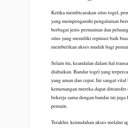
Ketika membicarakan situs togel, pe
yang mempengaruhi pengalaman berm
berbagai jenis permainan dan peluan
situs yang memiliki reputasi baik bia
memberikan akses mudah bagi pemain
Selain itu, keandalan dalam hal trans
diabaikan. Bandar togel yang terpe
yang aman dan cepat. Ini sangat vita
kemenangan mereka dapat ditransfer 
bekerja sama dengan bandar ini juga
pemain.
Terakhir, kemudahan akses melalui apl