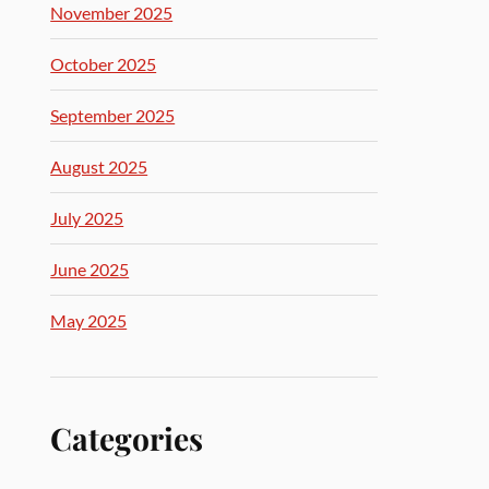
November 2025
October 2025
September 2025
August 2025
July 2025
June 2025
May 2025
Categories