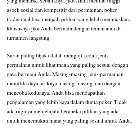
yang menarik. Sebaliknya, jika Anda menilai tinggi
aspek sosial dan kompetitif dari permainan, poker
tradisional bisa menjadi pilihan yang lebih memuaskan,
khususnya jika Anda bermain dengan teman atau di
turnamen langsung.
Saran paling bijak adalah menguji kedua jenis
permainan untuk lihat mana yang paling sesuai dengan
gaya bermain Anda. Masing-masing jenis permainan
memiliki daya tariknya masing-masing, dan dengan
mencoba keduanya, Anda bisa mendapatkan
pengalaman yang lebih kaya dalam dunia poker. Tidak
ada ruginya menjelajahi beraneka pilihan yang ada
untuk menemukan mana yang paling sesuai untuk Anda.