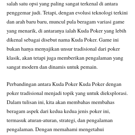
salah satu opsi yang paling sangat terkenal di antara
penggemar judi. Tetapi, dengan evolusi teknologi terkini
dan arah baru baru, muncul pula beragam variasi game
yang menarik, di antaranya ialah Kuda Poker yang lebih
dikenal sebagai disebut nama Kuda Poker. Game ini
bukan hanya menyajikan unsur tradisional dari poker
klasik, akan tetapi juga memberikan pengalaman yang
sangat modern dan dinamis untuk pemain.
Perbandingan antara Kuda Poker Kuda Poker dengan
poker tradisional menjadi topik yang untuk dieksplorasi.
Dalam tulisan ini, kita akan membahas membahas
beragam aspek dari kedua kedua jenis poker ini,
termasuk aturan-aturan, strategi, dan pengalaman
pengalaman. Dengan memahami mengetahui