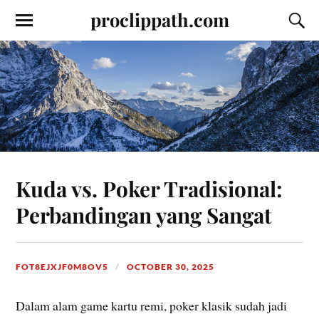
proclippath.com
Kuda vs. Poker Tradisional:
Perbandingan yang Sangat
FOT8EJXJF0M8OV5
OCTOBER 30, 2025
Dalam alam game kartu remi, poker klasik sudah jadi