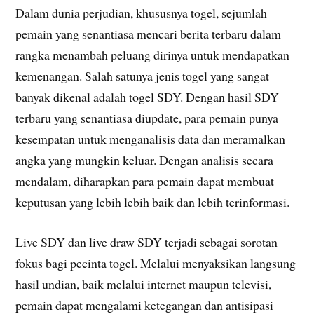
Dalam dunia perjudian, khususnya togel, sejumlah
pemain yang senantiasa mencari berita terbaru dalam
rangka menambah peluang dirinya untuk mendapatkan
kemenangan. Salah satunya jenis togel yang sangat
banyak dikenal adalah togel SDY. Dengan hasil SDY
terbaru yang senantiasa diupdate, para pemain punya
kesempatan untuk menganalisis data dan meramalkan
angka yang mungkin keluar. Dengan analisis secara
mendalam, diharapkan para pemain dapat membuat
keputusan yang lebih lebih baik dan lebih terinformasi.
Live SDY dan live draw SDY terjadi sebagai sorotan
fokus bagi pecinta togel. Melalui menyaksikan langsung
hasil undian, baik melalui internet maupun televisi,
pemain dapat mengalami ketegangan dan antisipasi