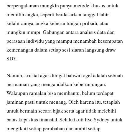
berpengalaman mungkin punya metode khusus untuk
memilih angka, seperti berdasarkan tanggal lahir
kelahirannya, angka keberuntungan pribadi, atau
mungkin mimpi. Gabungan antara analisis data dan
perasaan individu yang mampu menambah kesempatan
kemenangan dalam setiap sesi siaran langsung draw
SDY.
Namun, krusial agar diingat bahwa togel adalah sebuah
permainan yang mengandalkan keberuntungan.
Walaupun ramalan bisa membantu, belum terdapat
jaminan pasti untuk menang. Oleh karena itu, tetaplah
untuk bermain secara bijak serta agar tidak melebihi
batas kapasitas finansial. Selalu ikuti live Sydney untuk
mengikuti setiap perubahan dan ambil setiap