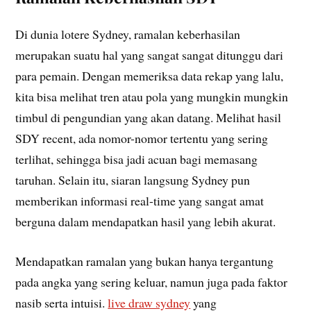
Di dunia lotere Sydney, ramalan keberhasilan
merupakan suatu hal yang sangat sangat ditunggu dari
para pemain. Dengan memeriksa data rekap yang lalu,
kita bisa melihat tren atau pola yang mungkin mungkin
timbul di pengundian yang akan datang. Melihat hasil
SDY recent, ada nomor-nomor tertentu yang sering
terlihat, sehingga bisa jadi acuan bagi memasang
taruhan. Selain itu, siaran langsung Sydney pun
memberikan informasi real-time yang sangat amat
berguna dalam mendapatkan hasil yang lebih akurat.
Mendapatkan ramalan yang bukan hanya tergantung
pada angka yang sering keluar, namun juga pada faktor
nasib serta intuisi.
live draw sydney
yang