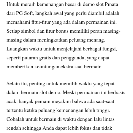
Untuk meraih kemenangan besar di demo slot Piñata
dari PG Soft, langkah awal yang perlu diambil adalah
memahami fitur-fitur yang ada dalam permainan ini.
Setiap simbol dan fitur bonus memiliki peran masing-
masing dalam meningkatkan peluang menang.
Luangkan waktu untuk menjelajahi berbagai fungsi,
seperti putaran gratis dan pengganda, yang dapat
memberikan keuntungan ekstra saat bermain.
Selain itu, penting untuk memilih waktu yang tepat
dalam bermain slot demo. Meski permainan ini berbasis
acak, banyak pemain meyakini bahwa ada saat-saat
tertentu ketika peluang kemenangan lebih tinggi.
Cobalah untuk bermain di waktu dengan lalu lintas
rendah sehingga Anda dapat lebih fokus dan tidak