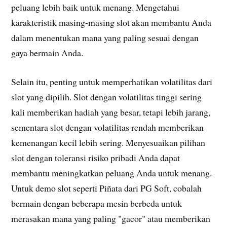
peluang lebih baik untuk menang. Mengetahui
karakteristik masing-masing slot akan membantu Anda
dalam menentukan mana yang paling sesuai dengan
gaya bermain Anda.
Selain itu, penting untuk memperhatikan volatilitas dari
slot yang dipilih. Slot dengan volatilitas tinggi sering
kali memberikan hadiah yang besar, tetapi lebih jarang,
sementara slot dengan volatilitas rendah memberikan
kemenangan kecil lebih sering. Menyesuaikan pilihan
slot dengan toleransi risiko pribadi Anda dapat
membantu meningkatkan peluang Anda untuk menang.
Untuk demo slot seperti Piñata dari PG Soft, cobalah
bermain dengan beberapa mesin berbeda untuk
merasakan mana yang paling "gacor" atau memberikan