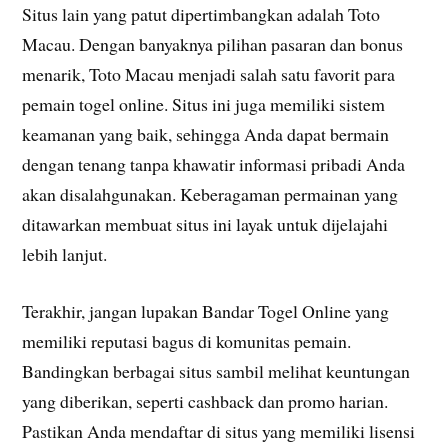
Situs lain yang patut dipertimbangkan adalah Toto
Macau. Dengan banyaknya pilihan pasaran dan bonus
menarik, Toto Macau menjadi salah satu favorit para
pemain togel online. Situs ini juga memiliki sistem
keamanan yang baik, sehingga Anda dapat bermain
dengan tenang tanpa khawatir informasi pribadi Anda
akan disalahgunakan. Keberagaman permainan yang
ditawarkan membuat situs ini layak untuk dijelajahi
lebih lanjut.
Terakhir, jangan lupakan Bandar Togel Online yang
memiliki reputasi bagus di komunitas pemain.
Bandingkan berbagai situs sambil melihat keuntungan
yang diberikan, seperti cashback dan promo harian.
Pastikan Anda mendaftar di situs yang memiliki lisensi