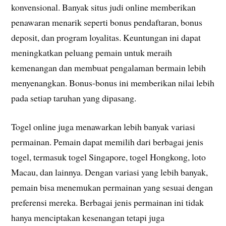
konvensional. Banyak situs judi online memberikan
penawaran menarik seperti bonus pendaftaran, bonus
deposit, dan program loyalitas. Keuntungan ini dapat
meningkatkan peluang pemain untuk meraih
kemenangan dan membuat pengalaman bermain lebih
menyenangkan. Bonus-bonus ini memberikan nilai lebih
pada setiap taruhan yang dipasang.
Togel online juga menawarkan lebih banyak variasi
permainan. Pemain dapat memilih dari berbagai jenis
togel, termasuk togel Singapore, togel Hongkong, loto
Macau, dan lainnya. Dengan variasi yang lebih banyak,
pemain bisa menemukan permainan yang sesuai dengan
preferensi mereka. Berbagai jenis permainan ini tidak
hanya menciptakan kesenangan tetapi juga