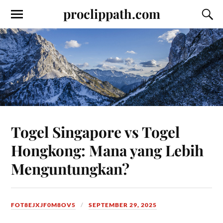
proclippath.com
Togel Singapore vs Togel
Hongkong: Mana yang Lebih
Menguntungkan?
FOT8EJXJF0M8OV5
SEPTEMBER 29, 2025