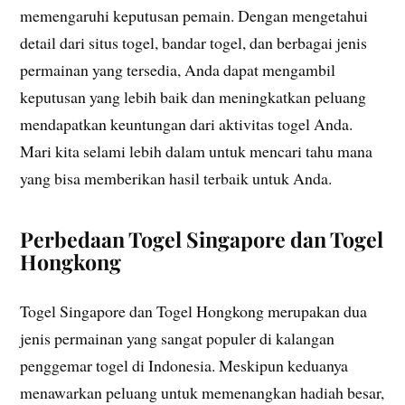
memengaruhi keputusan pemain. Dengan mengetahui
detail dari situs togel, bandar togel, dan berbagai jenis
permainan yang tersedia, Anda dapat mengambil
keputusan yang lebih baik dan meningkatkan peluang
mendapatkan keuntungan dari aktivitas togel Anda.
Mari kita selami lebih dalam untuk mencari tahu mana
yang bisa memberikan hasil terbaik untuk Anda.
Perbedaan Togel Singapore dan Togel
Hongkong
Togel Singapore dan Togel Hongkong merupakan dua
jenis permainan yang sangat populer di kalangan
penggemar togel di Indonesia. Meskipun keduanya
menawarkan peluang untuk memenangkan hadiah besar,