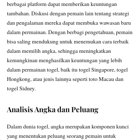
berbagai platform dapat memberikan keuntungan
tambahan. Diskusi dengan pemain lain tentang strategi
dan pengalaman mereka dapat membuka wawasan baru
dalam permainan. Dengan berbagi pengetahuan, pemain
bisa saling mendukung untuk menemukan cara terbaik
dalam memilih angka, sehingga meningkatkan
kemungkinan menghasilkan keuntungan yang lebih
dalam permainan togel, baik itu togel Singapore, togel
Hongkong, atau jenis lainnya seperti toto Macau dan
togel Sidney.
Analisis Angka dan Peluang
Dalam dunia togel, angka merupakan komponen kunci
yang menentukan peluang seorang pemain untuk