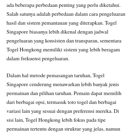
ada beberapa perbedaan penting yang perlu diketahui.
Salah satunya adalah perbedaan dalam cara pengeluaran
hasil dan sistem pemantauan yang diterapkan. Togel
Singapore biasanya lebih dikenal dengan jadwal
pengeluaran yang konsisten dan transparan, sementara
Togel Hongkong memiliki sistem yang lebih beragam
dalam frekuensi pengeluaran.
Dalam hal metode pemasangan taruhan, Togel
Singapore cenderung menawarkan lebih banyak jenis
permainan dan pilihan taruhan. Pemain dapat memilih
dari berbagai opsi, termasuk toto togel dan berbagai
variasi lain yang sesuai dengan preferensi mereka. Di
sisi lain, Togel Hongkong lebih fokus pada tipe
permainan tertentu dengan struktur yang jelas, namun