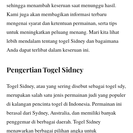
sehingga menambah keseruan saat menunggu hasil.
Kami juga akan membagikan informasi terbaru
mengenai syarat dan ketentuan permainan, serta tips
untuk meningkatkan peluang menang. Mari kita lihat
lebih mendalam tentang togel Sidney dan bagaimana
Anda dapat terlibat dalam keseruan ini.
Pengertian Togel Sidney
Togel Sidney, atau yang sering disebut sebagai togel sdy,
merupakan salah satu jenis permainan judi yang populer
di kalangan pencinta togel di Indonesia. Permainan ini
berasal dari Sydney, Australia, dan memiliki banyak
penggemar di berbagai daerah. Togel Sidney
menawarkan berbagai pilihan angka untuk