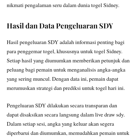
nikmati pengalaman seru dalam dunia togel Sidney.
Hasil dan Data Pengeluaran SDY
Hasil pengeluaran SDY adalah informasi penting bagi
para penggemar togel, khususnya untuk togel Sidney.
Setiap hasil yang diumumkan memberikan petunjuk dan
peluang bagi pemain untuk menganalisis angka-angka
yang sering muncul. Dengan data ini, pemain dapat
merumuskan strategi dan prediksi untuk togel hari ini.
Pengeluaran SDY dilakukan secara transparan dan
dapat disaksikan secara langsung dalam live draw sdy.
Dalam setiap sesi, angka yang keluar akan segera
diperbarui dan diumumkan, memudahkan pemain untuk