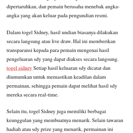
dipertaruhkan, dan pemain berusaha menebak angka-
angka yang akan keluar pada pengundian resmi.
Dalam togel Sidney, hasil undian biasanya dilakukan
secara langsung atau live draw. Hal ini memberikan
transparansi kepada para pemain mengenai hasil
pengeluaran sdy yang dapat diakses secara langsung.
togel sidney
Setiap hasil keluaran sdy dicatat dan
diumumkan untuk memastikan keadilan dalam
permainan, sehingga pemain dapat melihat hasil sdy
mereka secara real-time.
Selain itu, togel Sidney juga memiliki berbagai
keunggulan yang membuatnya menarik. Selain tawaran
hadiah atau sdy prize yang menarik, permainan ini