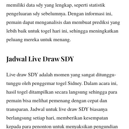
memiliki data sdy yang lengkap, seperti statistik
pengeluaran sdy sebelumnya. Dengan informasi ini,
pemain dapat menganalisis dan membuat prediksi yang
lebih baik untuk togel hari ini, sehingga meningkatkan
peluang mereka untuk menang.
Jadwal Live Draw SDY
Live draw SDY adalah momen yang sangat ditunggu-
tunggu oleh penggemar togel Sidney. Dalam acara ini,
hasil togel ditampilkan secara langsung sehingga para
pemain bisa melihat pemenang dengan cepat dan
transparan. Jadwal untuk live draw SDY biasanya
berlangsung setiap hari, memberikan kesempatan
kepada para penonton untuk menyaksikan pengundian