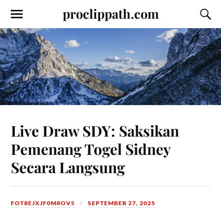
proclippath.com
Live Draw SDY: Saksikan
Pemenang Togel Sidney
Secara Langsung
FOT8EJXJF0M8OV5
SEPTEMBER 27, 2025