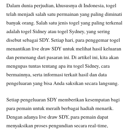
Dalam dunia perjudian, khususnya di Indonesia, togel
telah menjadi salah satu permainan yang paling diminati
banyak orang. Salah satu jenis togel yang paling terkenal
adalah togel Sidney atau togel Sydney, yang sering
disebut sebagai SDY. Setiap hari, para penggemar togel
menantikan live draw SDY untuk melihat hasil keluaran
dan pemenang dari pasaran ini. Di artikel ini, kita akan
mengupas tuntas tentang apa itu togel Sidney, cara
bermainnya, serta informasi terkait hasil dan data
pengeluaran yang bisa Anda saksikan secara langsung.
Setiap pengeluaran SDY memberikan kesempatan bagi
para pemain untuk meraih berbagai hadiah menarik.
Dengan adanya live draw SDY, para pemain dapat
menyaksikan proses pengundian secara real-time,