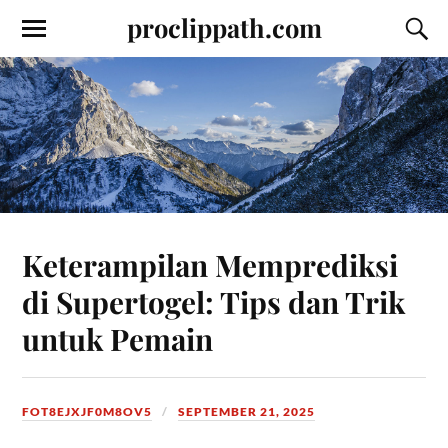
proclippath.com
Keterampilan Memprediksi
di Supertogel: Tips dan Trik
untuk Pemain
FOT8EJXJF0M8OV5
SEPTEMBER 21, 2025