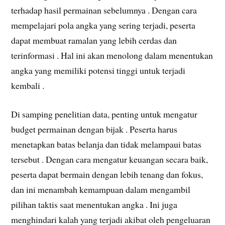
terhadap hasil permainan sebelumnya . Dengan cara
mempelajari pola angka yang sering terjadi, peserta
dapat membuat ramalan yang lebih cerdas dan
terinformasi . Hal ini akan menolong dalam menentukan
angka yang memiliki potensi tinggi untuk terjadi
kembali .
Di samping penelitian data, penting untuk mengatur
budget permainan dengan bijak . Peserta harus
menetapkan batas belanja dan tidak melampaui batas
tersebut . Dengan cara mengatur keuangan secara baik,
peserta dapat bermain dengan lebih tenang dan fokus,
dan ini menambah kemampuan dalam mengambil
pilihan taktis saat menentukan angka . Ini juga
menghindari kalah yang terjadi akibat oleh pengeluaran