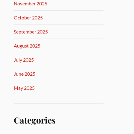
November 2025
October 2025
September 2025
August 2025
July 2025
June 2025
May 2025
Categories