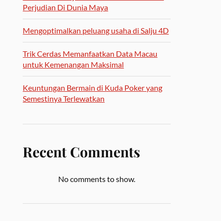
Perjudian Di Dunia Maya
Mengoptimalkan peluang usaha di Salju 4D
Trik Cerdas Memanfaatkan Data Macau
untuk Kemenangan Maksimal
Keuntungan Bermain di Kuda Poker yang
Semestinya Terlewatkan
Recent Comments
No comments to show.