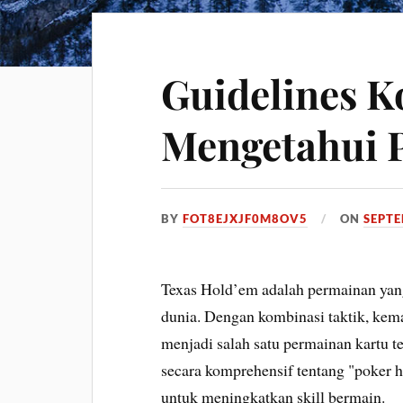
Guidelines K
Mengetahui 
BY
FOT8EJXJF0M8OV5
ON
SEPTE
Texas Hold’em adalah permainan yang
dunia. Dengan kombinasi taktik, kem
menjadi salah satu permainan kartu t
secara komprehensif tentang "poker he
untuk meningkatkan skill bermain.