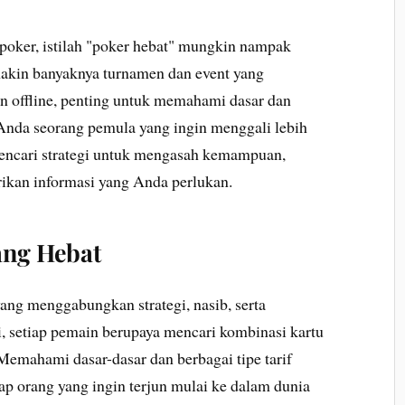
poker, istilah "poker hebat" mungkin nampak
makin banyaknya turnamen dan event yang
n offline, penting untuk memahami dasar dan
 Anda seorang pemula yang ingin menggali lebih
ncari strategi untuk mengasah kemampuan,
ikan informasi yang Anda perlukan.
ang Hebat
ang menggabungkan strategi, nasib, serta
, setiap pemain berupaya mencari kombinasi kartu
emahami dasar-dasar dan berbagai tipe tarif
iap orang yang ingin terjun mulai ke dalam dunia