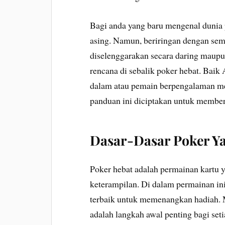
Bagi anda yang baru mengenal dunia 
asing. Namun, beriringan dengan se
diselenggarakan secara daring maupu
rencana di sebalik poker hebat. Baik
dalam atau pemain berpengalaman me
panduan ini diciptakan untuk member
Dasar-Dasar Poker Y
Poker hebat adalah permainan kartu y
keterampilan. Di dalam permainan ini
terbaik untuk memenangkan hadiah. M
adalah langkah awal penting bagi set