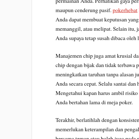
permainan Anda. Perhatikan gaya pe
maupun cenderung pasif.
pokerhebat
Anda dapat membuat keputusan yang l
memanggil, atau melipat. Selain itu,
Anda supaya tetap susah dibaca oleh 
Manajemen chip juga amat krusial d
chip dengan bijak dan tidak terbawa 
meningkatkan taruhan tanpa alasan ju
Anda secara cepat. Selalu santai da
Mengetahui kapan harus ambil risiko
Anda bertahan lama di meja poker.
Terakhir, berlatihlah dengan konsiste
memerlukan keterampilan dan pengal
bersama teman atau boleh juga pada