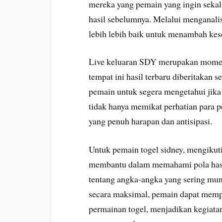
mereka yang pemain yang ingin sekal
hasil sebelumnya. Melalui menganali
lebih lebih baik untuk menambah k
Live keluaran SDY merupakan momen 
tempat ini hasil terbaru diberitakan
pemain untuk segera mengetahui jika
tidak hanya memikat perhatian para p
yang penuh harapan dan antisipasi.
Untuk pemain togel sidney, mengikuti 
membantu dalam memahami pola hasi
tentang angka-angka yang sering mu
secara maksimal, pemain dapat memp
permainan togel, menjadikan kegiata