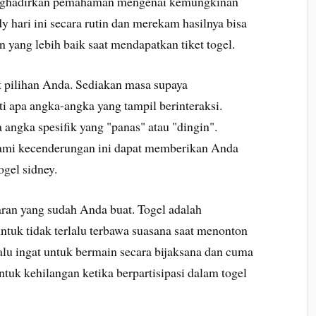
enghadirkan pemahaman mengenai kemungkinan
 hari ini secara rutin dan merekam hasilnya bisa
ang lebih baik saat mendapatkan tiket togel.
 pilihan Anda. Sediakan masa supaya
ti apa angka-angka yang tampil berinteraksi.
angka spesifik yang "panas" atau "dingin".
ami kecenderungan ini dapat memberikan Anda
gel sidney.
aran yang sudah Anda buat. Togel adalah
tuk tidak terlalu terbawa suasana saat menonton
lu ingat untuk bermain secara bijaksana dan cuma
uk kehilangan ketika berpartisipasi dalam togel