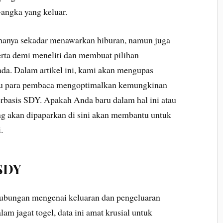
-angka yang keluar.
 hanya sekadar menawarkan hiburan, namun juga
rta demi meneliti dan membuat pilihan
da. Dalam artikel ini, kami akan mengupas
ntu para pembaca mengoptimalkan kemungkinan
rbasis SDY. Apakah Anda baru dalam hal ini atau
g akan dipaparkan di sini akan membantu untuk
.
 SDY
hubungan mengenai keluaran dan pengeluaran
lam jagat togel, data ini amat krusial untuk