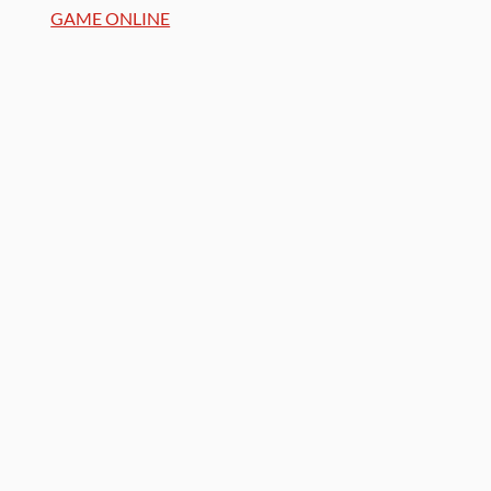
GAME ONLINE