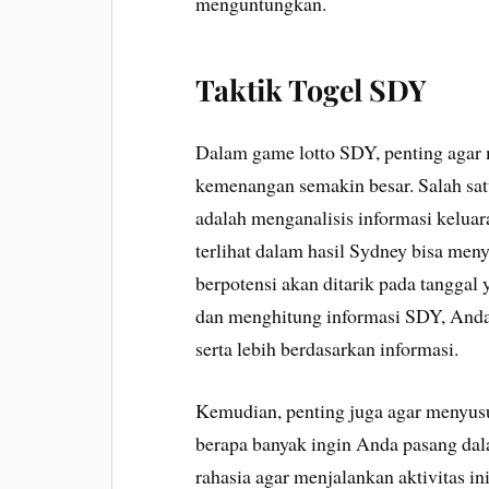
menguntungkan.
Taktik Togel SDY
Dalam game lotto SDY, penting agar 
kemenangan semakin besar. Salah satu
adalah menganalisis informasi kelua
terlihat dalam hasil Sydney bisa me
berpotensi akan ditarik pada tangga
dan menghitung informasi SDY, Anda 
serta lebih berdasarkan informasi.
Kemudian, penting juga agar menyusu
berapa banyak ingin Anda pasang dal
rahasia agar menjalankan aktivitas i