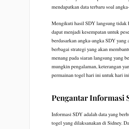
mendapatkan data terbaru soal angka
Mengikuti hasil SDY langsung tidak
dapat menjadi kesempatan untuk pese
berdasarkan angka-angka SDY yang a
berbagai strategi yang akan memba
menang pada siaran langsung yang be
mungkin pengalaman, keterangan yan
permainan togel hari ini untuk hari ini
Pengantar Informasi
Informasi SDY adalah data yang ber
togel yang dilaksanakan di Sidney. Da