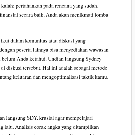
 kalah; pertahankan pada rencana yang sudah.
inansial secara baik, Anda akan menikmati lomba
ri ikut dalam komunitas atau diskusi yang
dengan peserta lainnya bisa menyediakan wawasan
 belum Anda ketahui. Undian langsung Sydney
s di diskusi tersebut. Hal ini adalah sebagai metode
tentang keluaran dan mengoptimalisasi taktik kamu.
an langsung SDY, krusial agar mempelajari
 lalu. Analisis corak angka yang ditampilkan