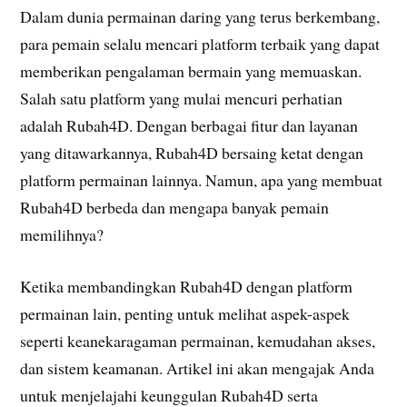
Dalam dunia permainan daring yang terus berkembang,
para pemain selalu mencari platform terbaik yang dapat
memberikan pengalaman bermain yang memuaskan.
Salah satu platform yang mulai mencuri perhatian
adalah Rubah4D. Dengan berbagai fitur dan layanan
yang ditawarkannya, Rubah4D bersaing ketat dengan
platform permainan lainnya. Namun, apa yang membuat
Rubah4D berbeda dan mengapa banyak pemain
memilihnya?
Ketika membandingkan Rubah4D dengan platform
permainan lain, penting untuk melihat aspek-aspek
seperti keanekaragaman permainan, kemudahan akses,
dan sistem keamanan. Artikel ini akan mengajak Anda
untuk menjelajahi keunggulan Rubah4D serta