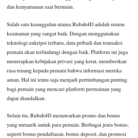
dan kenyamanan saat bermain.
Salah satu keunggulan utama Rubah4D adalah sistem
keamanan yang sangat baik. Dengan menggunakan
teknologi enkripsi terbaru, data pribadi dan transaksi
pemain akan terlindungi dengan baik. Platform ini juga
menerapkan kebijakan privasi yang ketat, memberikan
rasa tenang kepada pemain bahwa informasi mereka
aman. Hal ini tentu saja menjadi pertimbangan penting
bagi pemain yang mencari platform permainan yang
dapat diandalkan.
Selain itu, Rubah4D menawarkan promo dan bonus
yang menarik untuk para pemain. Berbagai jenis bonus,
seperti bonus pendaftaran, bonus deposit, dan promosi