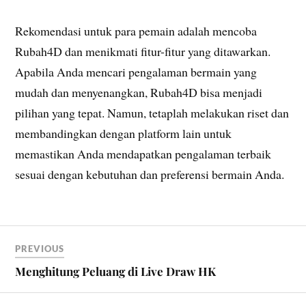
Rekomendasi untuk para pemain adalah mencoba
Rubah4D dan menikmati fitur-fitur yang ditawarkan.
Apabila Anda mencari pengalaman bermain yang
mudah dan menyenangkan, Rubah4D bisa menjadi
pilihan yang tepat. Namun, tetaplah melakukan riset dan
membandingkan dengan platform lain untuk
memastikan Anda mendapatkan pengalaman terbaik
sesuai dengan kebutuhan dan preferensi bermain Anda.
PREVIOUS
Menghitung Peluang di Live Draw HK