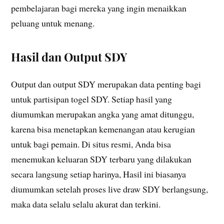
pembelajaran bagi mereka yang ingin menaikkan
peluang untuk menang.
Hasil dan Output SDY
Output dan output SDY merupakan data penting bagi
untuk partisipan togel SDY. Setiap hasil yang
diumumkan merupakan angka yang amat ditunggu,
karena bisa menetapkan kemenangan atau kerugian
untuk bagi pemain. Di situs resmi, Anda bisa
menemukan keluaran SDY terbaru yang dilakukan
secara langsung setiap harinya, Hasil ini biasanya
diumumkan setelah proses live draw SDY berlangsung,
maka data selalu selalu akurat dan terkini.