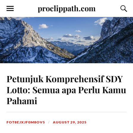
proclippath.com
Petunjuk Komprehensif SDY
Lotto: Semua apa Perlu Kamu
Pahami
FOT8EJXJF0M8OV5
AUGUST 29, 2025