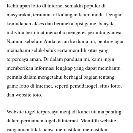
Kehidupan lotto di internet semakin populer di
masyarakat, terutama di kalangan kaum muda. Dengan
kemudahan akses dan beraneka opsi game, banyak
individu berminat mencoba mengetes peruntungannya.
Namun, sebelum Anda terjun ke dunia ini, penting agar
memahami seluk-beluk serta memilih situs yang
terpercaya aman. Di dalam panduan ini, kami ingin
memberikan informasi lengkap yang dapat membantu
pemula dalam mengetahui berbagai bagian tentang
game lotto di internet, seperti pemudatogel, situs lotto,
dan website toto.
Website togel terpercaya menjadi kunci utama penting
dalam permainan togel di internet. Memilih website
yang aman tidak hanya memastikan memastikan