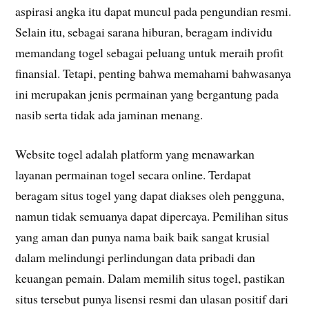
aspirasi angka itu dapat muncul pada pengundian resmi.
Selain itu, sebagai sarana hiburan, beragam individu
memandang togel sebagai peluang untuk meraih profit
finansial. Tetapi, penting bahwa memahami bahwasanya
ini merupakan jenis permainan yang bergantung pada
nasib serta tidak ada jaminan menang.
Website togel adalah platform yang menawarkan
layanan permainan togel secara online. Terdapat
beragam situs togel yang dapat diakses oleh pengguna,
namun tidak semuanya dapat dipercaya. Pemilihan situs
yang aman dan punya nama baik baik sangat krusial
dalam melindungi perlindungan data pribadi dan
keuangan pemain. Dalam memilih situs togel, pastikan
situs tersebut punya lisensi resmi dan ulasan positif dari