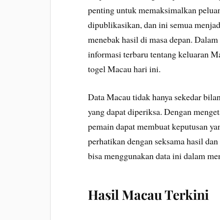
penting untuk memaksimalkan peluang
dipublikasikan, dan ini semua menja
menebak hasil di masa depan. Dalam ar
informasi terbaru tentang keluaran 
togel Macau hari ini.
Data Macau tidak hanya sekedar bilan
yang dapat diperiksa. Dengan menget
pemain dapat membuat keputusan yang 
perhatikan dengan seksama hasil dan 
bisa menggunakan data ini dalam me
Hasil Macau Terkini