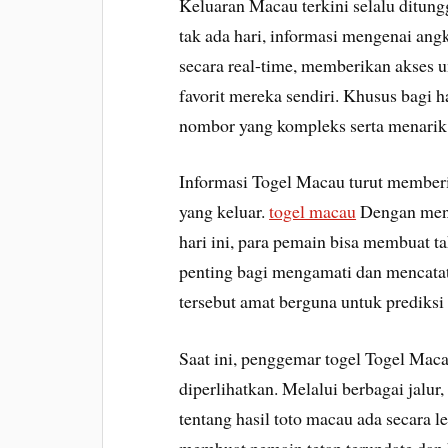
Keluaran Macau terkini selalu ditung
tak ada hari, informasi mengenai ang
secara real-time, memberikan akses
favorit mereka sendiri. Khusus bagi 
nombor yang kompleks serta menarik
Informasi Togel Macau turut memberi
yang keluar.
togel macau
Dengan meng
hari ini, para pemain bisa membuat ta
penting bagi mengamati dan mencatat s
tersebut amat berguna untuk prediksi
Saat ini, penggemar togel Togel Maca
diperlihatkan. Melalui berbagai jalur, 
tentang hasil toto macau ada secara l