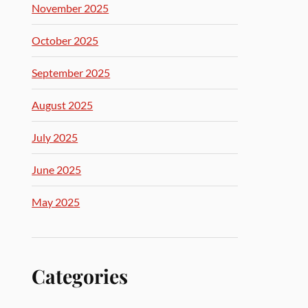
November 2025
October 2025
September 2025
August 2025
July 2025
June 2025
May 2025
Categories