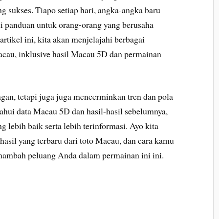
 sukses. Tiapo setiap hari, angka-angka baru
di panduan untuk orang-orang yang berusaha
tikel ini, kita akan menjelajahi berbagai
Macau, inklusive hasil Macau 5D dan permainan
gan, tetapi juga juga mencerminkan tren dan pola
ahui data Macau 5D dan hasil-hasil sebelumnya,
lebih baik serta lebih terinformasi. Ayo kita
hasil yang terbaru dari toto Macau, dan cara kamu
nambah peluang Anda dalam permainan ini ini.