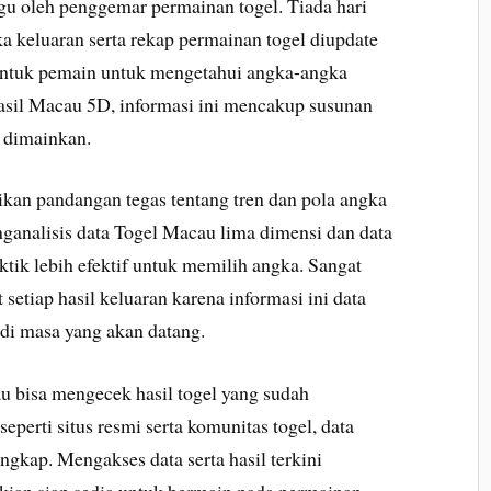
gu oleh penggemar permainan togel. Tiada hari
ka keluaran serta rekap permainan togel diupdate
 untuk pemain untuk mengetahui angka-angka
hasil Macau 5D, informasi ini mencakup susunan
 dimainkan.
kan pandangan tegas tentang tren dan pola angka
analisis data Togel Macau lima dimensi dan data
ktik lebih efektif untuk memilih angka. Sangat
etiap hasil keluaran karena informasi ini data
 di masa yang akan datang.
u bisa mengecek hasil togel yang sudah
seperti situs resmi serta komunitas togel, data
engkap. Mengakses data serta hasil terkini