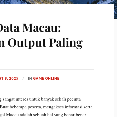
Data Macau:
n Output Paling
T 9, 2025
IN
GAME ONLINE
 sangat interes untuk banyak sekali pecinta
 Buat beberapa peserta, mengakses informasi serta
gel Macau adalah sebuah hal yang benar-benar