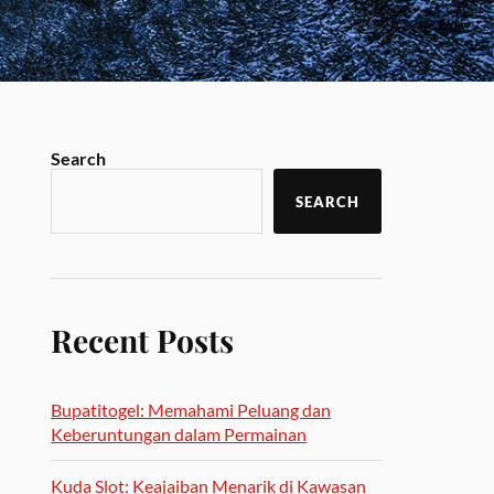
Search
SEARCH
Recent Posts
Bupatitogel: Memahami Peluang dan
Keberuntungan dalam Permainan
Kuda Slot: Keajaiban Menarik di Kawasan