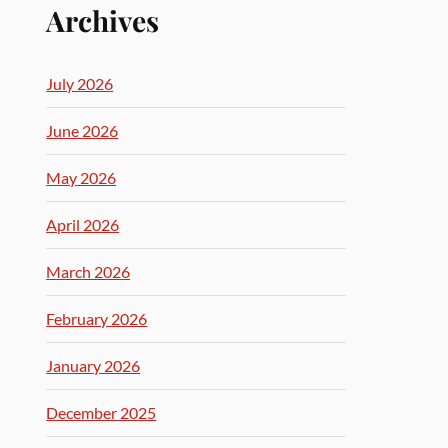
Archives
July 2026
June 2026
May 2026
April 2026
March 2026
February 2026
January 2026
December 2025