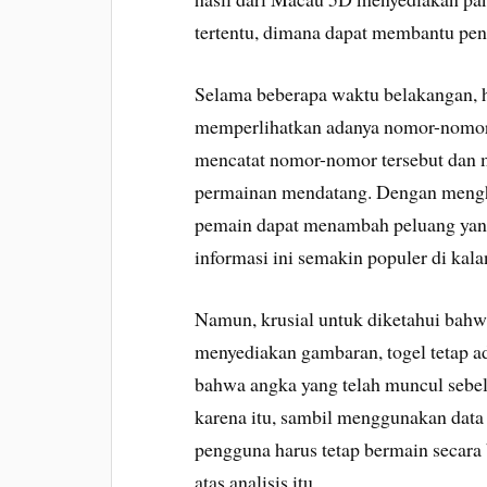
tertentu, dimana dapat membantu pen
Selama beberapa waktu belakangan, h
memperlihatkan adanya nomor-nomor
mencatat nomor-nomor tersebut dan
permainan mendatang. Dengan menghim
pemain dapat menambah peluang yang
informasi ini semakin populer di kal
Namun, krusial untuk diketahui bahw
menyediakan gambaran, togel tetap a
bahwa angka yang telah muncul sebe
karena itu, sambil menggunakan dat
pengguna harus tetap bermain secara
atas analisis itu.