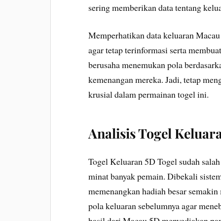
sering memberikan data tentang kelua
Memperhatikan data keluaran Macau s
agar tetap terinformasi serta membua
berusaha menemukan pola berdasarka
kemenangan mereka. Jadi, tetap mengi
krusial dalam permainan togel ini.
Analisis Togel Kelua
Togel Keluaran 5D Togel sudah salah
minat banyak pemain. Dibekali sist
memenangkan hadiah besar semakin 
pola keluaran sebelumnya agar mene
hasil dari Macau 5D menyediakan pan