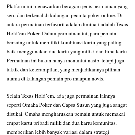
Platform ini menawarkan beragam jenis permainan yang
seru dan terkenal di kalangan pecinta poker online. Di
antara permainan terfavorit adalah diminati adalah Texas
Hold’em Poker. Dalam permainan ini, para pemain
bersaing untuk memiliki kombinasi kartu yang paling
baik menggunakan dua kartu yang miliki dan lima kartu.
Permainan ini bukan hanya menuntut nasib, tetapi juga
taktik dan keterampilan, yang menjadikannya pilihan
utama di kalangan pemain pro maupun novis.
Selain Texas Hold’em, ada juga permainan lainnya
seperti Omaha Poker dan Capsa Susun yang juga sangat
disukai. Omaha mengharuskan pemain untuk memakai
empat kartu pribadi milik dan dua kartu komunitas,
memberikan lebih banyak variasi dalam strategi