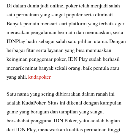
Di dalam dunia judi online, poker telah menjadi salah
satu permainan yang sangat populer serta diminati.
Banyak pemain mencari-cari platform yang terbaik agar
merasakan pengalaman bermain dan memuaskan, serta
IDNPlay hadir sebagai salah satu pilihan utama. Dengan
berbagai fitur serta layanan yang bisa memuaskan
keinginan penggemar poker, IDN Play sudah berhasil
menarik minat banyak sekali orang, baik pemula atau
yang ahli.
kudapoker
Satu nama yang sering dibicarakan dalam ranah ini
adalah KudaPoker. Situs ini dikenal dengan kumpulan
game yang beragam dan tampilan yang sangat
bersahabat pengguna. IDN Poker, yaitu adalah bagian
dari IDN Play, menawarkan kualitas permainan tinggi