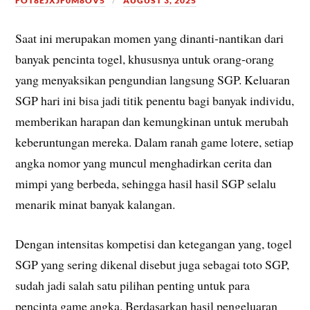
FOT8EJXJF0M8OV5
AUGUST 3, 2025
Saat ini merupakan momen yang dinanti-nantikan dari
banyak pencinta togel, khususnya untuk orang-orang
yang menyaksikan pengundian langsung SGP. Keluaran
SGP hari ini bisa jadi titik penentu bagi banyak individu,
memberikan harapan dan kemungkinan untuk merubah
keberuntungan mereka. Dalam ranah game lotere, setiap
angka nomor yang muncul menghadirkan cerita dan
mimpi yang berbeda, sehingga hasil hasil SGP selalu
menarik minat banyak kalangan.
Dengan intensitas kompetisi dan ketegangan yang, togel
SGP yang sering dikenal disebut juga sebagai toto SGP,
sudah jadi salah satu pilihan penting untuk para
pencinta game angka. Berdasarkan hasil pengeluaran