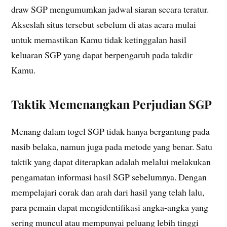
draw SGP mengumumkan jadwal siaran secara teratur.
Akseslah situs tersebut sebelum di atas acara mulai
untuk memastikan Kamu tidak ketinggalan hasil
keluaran SGP yang dapat berpengaruh pada takdir
Kamu.
Taktik Memenangkan Perjudian SGP
Menang dalam togel SGP tidak hanya bergantung pada
nasib belaka, namun juga pada metode yang benar. Satu
taktik yang dapat diterapkan adalah melalui melakukan
pengamatan informasi hasil SGP sebelumnya. Dengan
mempelajari corak dan arah dari hasil yang telah lalu,
para pemain dapat mengidentifikasi angka-angka yang
sering muncul atau mempunyai peluang lebih tinggi