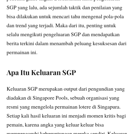
SGP yang lalu, ada sejumlah taktik dan penilaian yang
bisa dilakukan untuk mencari tahu mengenal pola-pola
dan trend yang terjadi. Maka dari itu, penting untuk
selalu mengikuti pengeluaran SGP dan mendapatkan
berita terkini dalam menambah peluang kesuksesan dari
permainan ini.
Apa Itu Keluaran SGP
Keluaran SGP merupakan output dari pengundian yang
diadakan di Singapore Pools, sebuah organisasi yang
resmi yang mengelola permainan lotere di Singapura.
Setiap kali hasil keluaran ini menjadi momen kritis bagi
pemain, karena angka yang keluar keluar bisa
mempengaruhi keberuntungan mereka sendiri. Keluaran