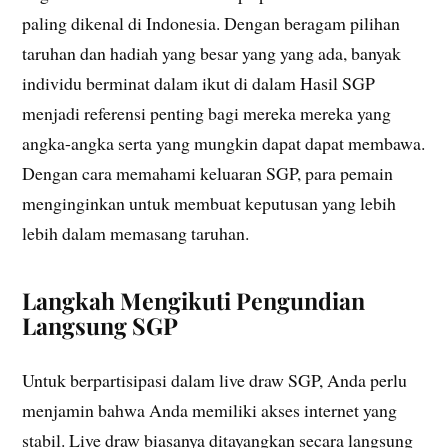
paling dikenal di Indonesia. Dengan beragam pilihan
taruhan dan hadiah yang besar yang yang ada, banyak
individu berminat dalam ikut di dalam Hasil SGP
menjadi referensi penting bagi mereka mereka yang
angka-angka serta yang mungkin dapat dapat membawa.
Dengan cara memahami keluaran SGP, para pemain
menginginkan untuk membuat keputusan yang lebih
lebih dalam memasang taruhan.
Langkah Mengikuti Pengundian
Langsung SGP
Untuk berpartisipasi dalam live draw SGP, Anda perlu
menjamin bahwa Anda memiliki akses internet yang
stabil. Live draw biasanya ditayangkan secara langsung