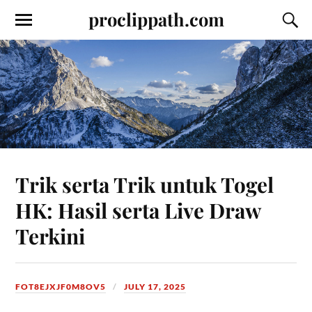
proclippath.com
Trik serta Trik untuk Togel
HK: Hasil serta Live Draw
Terkini
FOT8EJXJF0M8OV5
JULY 17, 2025