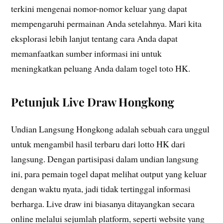
terkini mengenai nomor-nomor keluar yang dapat
mempengaruhi permainan Anda setelahnya. Mari kita
eksplorasi lebih lanjut tentang cara Anda dapat
memanfaatkan sumber informasi ini untuk
meningkatkan peluang Anda dalam togel toto HK.
Petunjuk Live Draw Hongkong
Undian Langsung Hongkong adalah sebuah cara unggul
untuk mengambil hasil terbaru dari lotto HK dari
langsung. Dengan partisipasi dalam undian langsung
ini, para pemain togel dapat melihat output yang keluar
dengan waktu nyata, jadi tidak tertinggal informasi
berharga. Live draw ini biasanya ditayangkan secara
online melalui sejumlah platform, seperti website yang