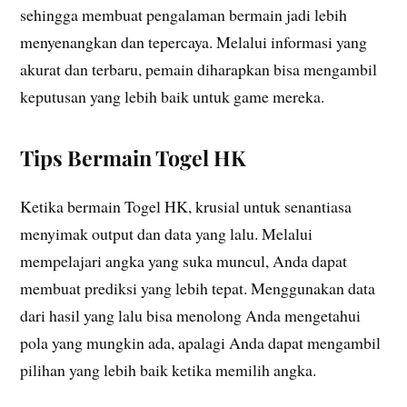
sehingga membuat pengalaman bermain jadi lebih
menyenangkan dan tepercaya. Melalui informasi yang
akurat dan terbaru, pemain diharapkan bisa mengambil
keputusan yang lebih baik untuk game mereka.
Tips Bermain Togel HK
Ketika bermain Togel HK, krusial untuk senantiasa
menyimak output dan data yang lalu. Melalui
mempelajari angka yang suka muncul, Anda dapat
membuat prediksi yang lebih tepat. Menggunakan data
dari hasil yang lalu bisa menolong Anda mengetahui
pola yang mungkin ada, apalagi Anda dapat mengambil
pilihan yang lebih baik ketika memilih angka.