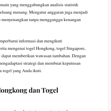
emain yang menggabungkan analisis statistik
peluang menang. Mengatur anggaran juga menjadi
etap menyenangkan tanpa mengganggu keuangan
emperbarui informasi dan mengikuti
rita mengenai togel Hongkong, togel Singapore,
 ini dapat memberikan wawasan tambahan. Dengan
mengadaptasi strategi dan membuat keputusan
 togel yang Anda ikuti.
Hongkong dan Togel