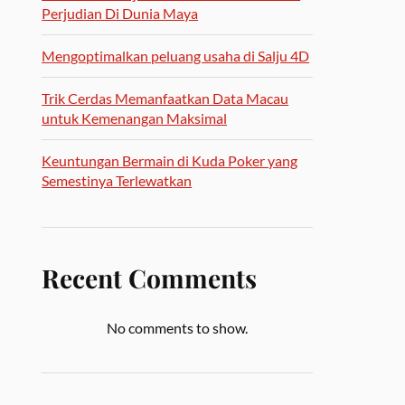
Perjudian Di Dunia Maya
Mengoptimalkan peluang usaha di Salju 4D
Trik Cerdas Memanfaatkan Data Macau
untuk Kemenangan Maksimal
Keuntungan Bermain di Kuda Poker yang
Semestinya Terlewatkan
Recent Comments
No comments to show.