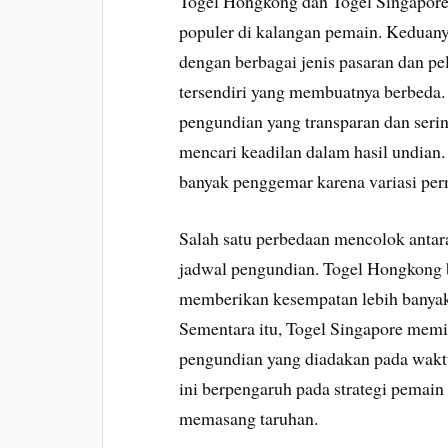
Togel Hongkong dan Togel Singapore
populer di kalangan pemain. Kedua
dengan berbagai jenis pasaran dan 
tersendiri yang membuatnya berbeda.
pengundian yang transparan dan seri
mencari keadilan dalam hasil undian.
banyak penggemar karena variasi per
Salah satu perbedaan mencolok antar
jadwal pengundian. Togel Hongkong 
memberikan kesempatan lebih banyak
Sementara itu, Togel Singapore memil
pengundian yang diadakan pada wakt
ini berpengaruh pada strategi pemai
memasang taruhan.