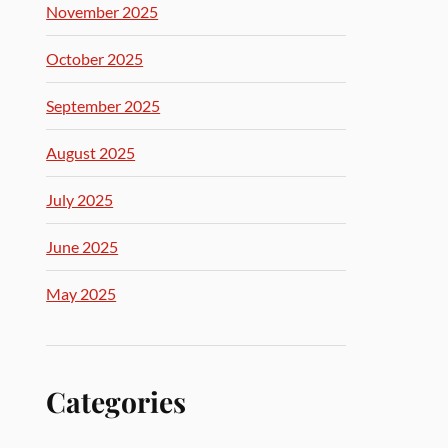
November 2025
October 2025
September 2025
August 2025
July 2025
June 2025
May 2025
Categories