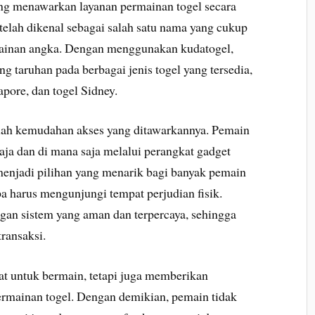
ng menawarkan layanan permainan togel secara
 telah dikenal sebagai salah satu nama yang cukup
ainan angka. Dengan menggunakan kudatogel,
taruhan pada berbagai jenis togel yang tersedia,
pore, dan togel Sidney.
alah kemudahan akses yang ditawarkannya. Pemain
aja dan di mana saja melalui perangkat gadget
enjadi pilihan yang menarik bagi banyak pemain
a harus mengunjungi tempat perjudian fisik.
engan sistem yang aman dan terpercaya, sehingga
ransaksi.
t untuk bermain, tetapi juga memberikan
permainan togel. Dengan demikian, pemain tidak