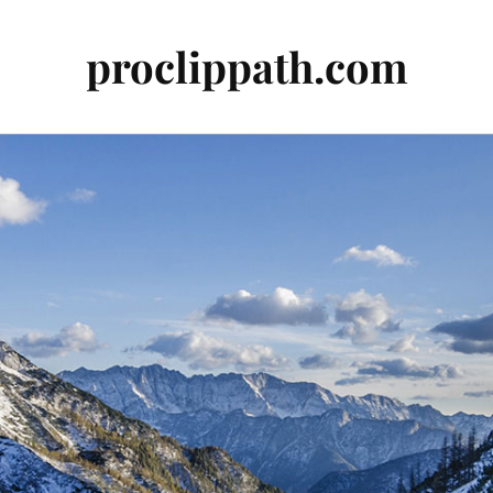
proclippath.com