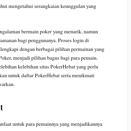
ahui mengetahui serangkaian keunggulan yang
engalaman bermain poker yang menarik, namun
manan bagi penggunanya. Proses login di
lengkapi dengan berbagai pilihan permainan yang
oker, menjadi pilihan bagus bagi para pemain.
elebihan kelebihan situs PokerHebat yang perlu
an untuk daftar PokerHebat serta menikmati
warkan.
t
nfaat untuk para pemainnya yang menjadikannya