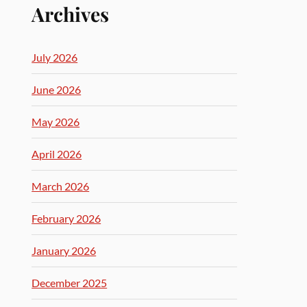
Archives
July 2026
June 2026
May 2026
April 2026
March 2026
February 2026
January 2026
December 2025