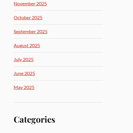
November 2025
October 2025
September 2025
August 2025
July 2025
June 2025
May 2025
Categories