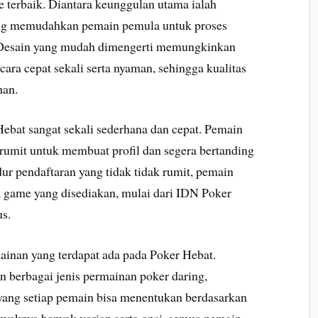
e terbaik. Diantara keunggulan utama ialah
ng memudahkan pemain pemula untuk proses
 Desain yang mudah dimengerti memungkinkan
a cepat sekali serta nyaman, sehingga kualitas
han.
Hebat sangat sekali sederhana dan cepat. Pemain
rumit untuk membuat profil dan segera bertanding
ur pendaftaran yang tidak tidak rumit, pemain
 game yang disediakan, mulai dari IDN Poker
us.
ainan yang terdapat ada pada Poker Hebat.
 berbagai jenis permainan poker daring,
yang setiap pemain bisa menentukan berdasarkan