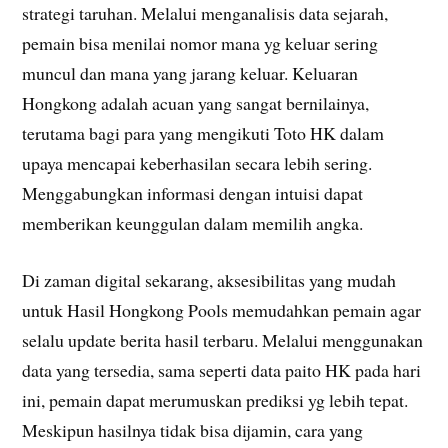
strategi taruhan. Melalui menganalisis data sejarah,
pemain bisa menilai nomor mana yg keluar sering
muncul dan mana yang jarang keluar. Keluaran
Hongkong adalah acuan yang sangat bernilainya,
terutama bagi para yang mengikuti Toto HK dalam
upaya mencapai keberhasilan secara lebih sering.
Menggabungkan informasi dengan intuisi dapat
memberikan keunggulan dalam memilih angka.
Di zaman digital sekarang, aksesibilitas yang mudah
untuk Hasil Hongkong Pools memudahkan pemain agar
selalu update berita hasil terbaru. Melalui menggunakan
data yang tersedia, sama seperti data paito HK pada hari
ini, pemain dapat merumuskan prediksi yg lebih tepat.
Meskipun hasilnya tidak bisa dijamin, cara yang