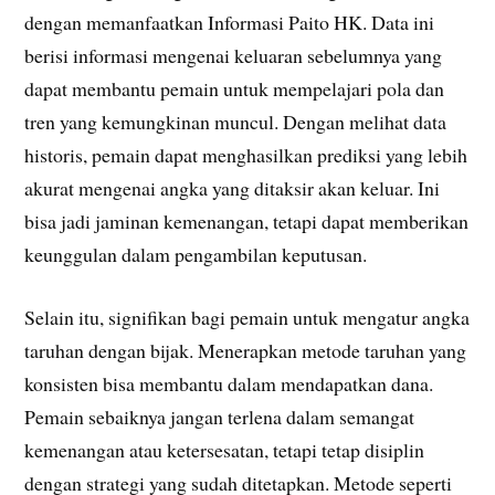
dengan memanfaatkan Informasi Paito HK. Data ini
berisi informasi mengenai keluaran sebelumnya yang
dapat membantu pemain untuk mempelajari pola dan
tren yang kemungkinan muncul. Dengan melihat data
historis, pemain dapat menghasilkan prediksi yang lebih
akurat mengenai angka yang ditaksir akan keluar. Ini
bisa jadi jaminan kemenangan, tetapi dapat memberikan
keunggulan dalam pengambilan keputusan.
Selain itu, signifikan bagi pemain untuk mengatur angka
taruhan dengan bijak. Menerapkan metode taruhan yang
konsisten bisa membantu dalam mendapatkan dana.
Pemain sebaiknya jangan terlena dalam semangat
kemenangan atau ketersesatan, tetapi tetap disiplin
dengan strategi yang sudah ditetapkan. Metode seperti