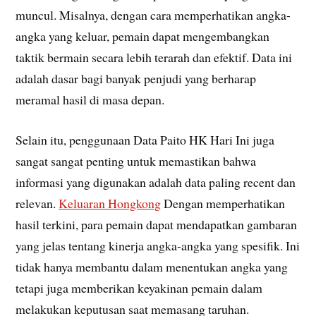
muncul. Misalnya, dengan cara memperhatikan angka-
angka yang keluar, pemain dapat mengembangkan
taktik bermain secara lebih terarah dan efektif. Data ini
adalah dasar bagi banyak penjudi yang berharap
meramal hasil di masa depan.
Selain itu, penggunaan Data Paito HK Hari Ini juga
sangat sangat penting untuk memastikan bahwa
informasi yang digunakan adalah data paling recent dan
relevan.
Keluaran Hongkong
Dengan memperhatikan
hasil terkini, para pemain dapat mendapatkan gambaran
yang jelas tentang kinerja angka-angka yang spesifik. Ini
tidak hanya membantu dalam menentukan angka yang
tetapi juga memberikan keyakinan pemain dalam
melakukan keputusan saat memasang taruhan.