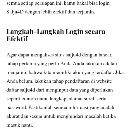
semua setiap persiapan ini, kamu bakal bisa login
Salju4D dengan lebih efektif dan terjamin.
Langkah-Langkah Login secara
Efektif
Agar dapat mengakses situs salju4d dengan lancar,
tahap pertama yang perlu Anda Anda lakukan adalah
menjamin bahwa kita memiliki akun yang terdaftar. Jika
Anda belum, lakukan tahap pendaftaran di website
daftar salju4d dari menginput data yang diperlukan
seperti contoh nama lengkap, alamat surel, serta
password. Pastikanlah semua informasi yang adalah
akurat dan sesuai untuk menghindari masalah ketika
masuk nanti.