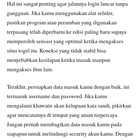
Hal ini sangat penting agar jalannya login lancar tanpa
gangguan. Jika kamu menggunakan alat seluler,
pastikan program atau peramban yang digunakan
terpasang telah diperbarui ke edisi paling baru supaya
memperoleh sensasi yang optimal ketika mengakses
situs togel itu. Koneksi yang tidak stabil bisa
menyebabkan kesilapan ketika masuk maupun
mengakses fitur lain.
Terakhir, persiapkan data masuk kamu dengan baik, ini
termasuk username dan password. Jika kamu
mengalami khawatir akan kelupaan kata sandi, pikirkan
agar mencatatnya di tempat yang aman terpercaya.
Jangan pernah membagikan data masuk kamu pada
siapapun untuk melindungi security akun kamu. Dengan