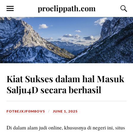
proclippath.com
Kiat Sukses dalam hal Masuk
Salju4D secara berhasil
FOT8EJXJF0M8OV5
JUNE 1, 2025
Di dalam alam judi online, khususnya di negeri ini, situs