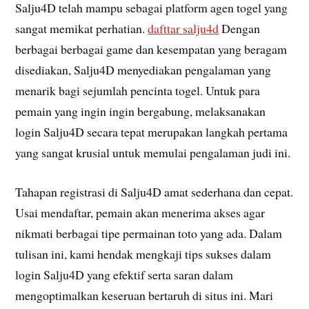
Salju4D telah mampu sebagai platform agen togel yang
sangat memikat perhatian.
dafttar salju4d
Dengan
berbagai berbagai game dan kesempatan yang beragam
disediakan, Salju4D menyediakan pengalaman yang
menarik bagi sejumlah pencinta togel. Untuk para
pemain yang ingin ingin bergabung, melaksanakan
login Salju4D secara tepat merupakan langkah pertama
yang sangat krusial untuk memulai pengalaman judi ini.
Tahapan registrasi di Salju4D amat sederhana dan cepat.
Usai mendaftar, pemain akan menerima akses agar
nikmati berbagai tipe permainan toto yang ada. Dalam
tulisan ini, kami hendak mengkaji tips sukses dalam
login Salju4D yang efektif serta saran dalam
mengoptimalkan keseruan bertaruh di situs ini. Mari