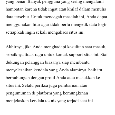
yang benar. Banyak pengguna yang sering mengalami
hambatan karena tidak ingat atau khilaf dalam menulis
data tersebut. Untuk mencegah masalah ini, Anda dapat
menggunakan fitur agar tidak perlu mengetik data login
setiap kali ingin sekali mengakses situs ini.
Akhirnya, jika Anda menghadapi kesulitan saat masuk,
sebaiknya tidak ragu untuk kontak support situs ini. Staf
dukungan pelanggan biasanya siap membantu
menyelesaikan kendala yang Anda alaminya, baik itu
berhubungan dengan profil Anda atau masukkan ke
situs ini. Selalu periksa juga pembaruan atau
pengumuman di platform yang kemungkinan
menjelaskan kendala teknis yang terjadi saat ini.