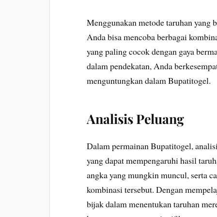
Menggunakan metode taruhan yang ber
Anda bisa mencoba berbagai kombina
yang paling cocok dengan gaya berma
dalam pendekatan, Anda berkesempat
menguntungkan dalam Bupatitogel.
Analisis Peluang
Dalam permainan Bupatitogel, analisi
yang dapat mempengaruhi hasil taru
angka yang mungkin muncul, serta ca
kombinasi tersebut. Dengan mempelaja
bijak dalam menentukan taruhan mere