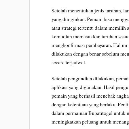
Setelah menentukan jenis taruhan, l
yang diinginkan. Pemain bisa menggu
atau strategi tertentu dalam memilih 
kemudian memasukkan taruhan sesuai
mengkonfirmasi pembayaran. Hal ini
dilakukan dengan benar sebelum men
secara terjadwal.
Setelah pengundian dilakukan, pemain
aplikasi yang digunakan. Hasil peng
pemain yang berhasil menebak angka
dengan ketentuan yang berlaku. Pent
dalam permainan Bupatitogel untuk
meningkatkan peluang untuk menang