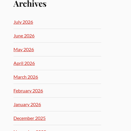
Archives
July 2026
June 2026
May 2026
April 2026
March 2026
February 2026
January 2026
December 2025