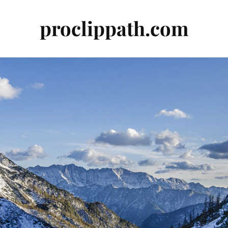
proclippath.com