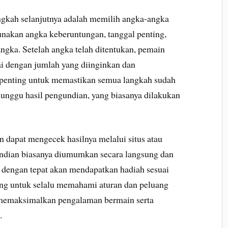
angkah selanjutnya adalah memilih angka-angka
nakan angka keberuntungan, tanggal penting,
angka. Setelah angka telah ditentukan, pemain
 dengan jumlah yang diinginkan dan
 penting untuk memastikan semua langkah sudah
unggu hasil pengundian, yang biasanya dilakukan
 dapat mengecek hasilnya melalui situs atau
undian biasanya diumumkan secara langsung dan
 dengan tepat akan mendapatkan hadiah sesuai
ing untuk selalu memahami aturan dan peluang
 memaksimalkan pengalaman bermain serta
.