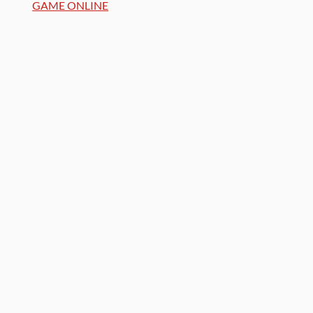
GAME ONLINE