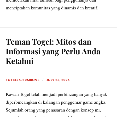
menciptakan komunitas yang dinamis dan kreatif.
Teman Togel: Mitos dan
Informasi yang Perlu Anda
Ketahui
FOT8EJXJF0M8OV5
JULY 23, 2026
Kawan Togel telah menjadi perbincangan yang banyak
diperbincangkan di kalangan penggemar game angka.
Sejumlah orang yang penasaran dengan konsep ini,