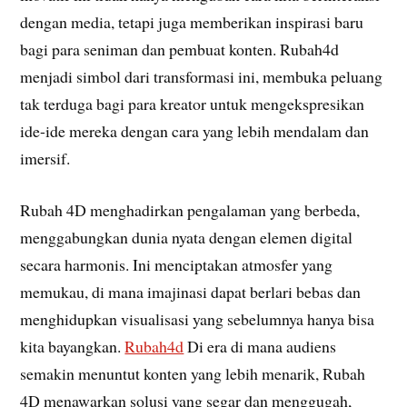
dengan media, tetapi juga memberikan inspirasi baru
bagi para seniman dan pembuat konten. Rubah4d
menjadi simbol dari transformasi ini, membuka peluang
tak terduga bagi para kreator untuk mengekspresikan
ide-ide mereka dengan cara yang lebih mendalam dan
imersif.
Rubah 4D menghadirkan pengalaman yang berbeda,
menggabungkan dunia nyata dengan elemen digital
secara harmonis. Ini menciptakan atmosfer yang
memukau, di mana imajinasi dapat berlari bebas dan
menghidupkan visualisasi yang sebelumnya hanya bisa
kita bayangkan.
Rubah4d
Di era di mana audiens
semakin menuntut konten yang lebih menarik, Rubah
4D menawarkan solusi yang segar dan menggugah,