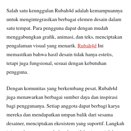
Salah satu keunggulan Rubah4d adalah kemampuannya
untuk mengintegrasikan berbagai elemen desain dalam
satu tempat. Para pengguna dapat dengan mudah
menggabungkan grafik, animasi, dan teks, menciptakan
pengalaman visual yang menarik.
Rubah4d
Ini
memastikan bahwa hasil desain tidak hanya estetis,
tetapi juga fungsional, sesuai dengan kebutuhan
pengguna.
Dengan komunitas yang berkembang pesat, Rubah4d
juga menawarkan berbagai sumber daya dan inspirasi
bagi penggunanya. Setiap anggota dapat berbagi karya
mereka dan mendapatkan umpan balik dari sesama
desainer, menciptakan ekosistem yang suportif. Langkah