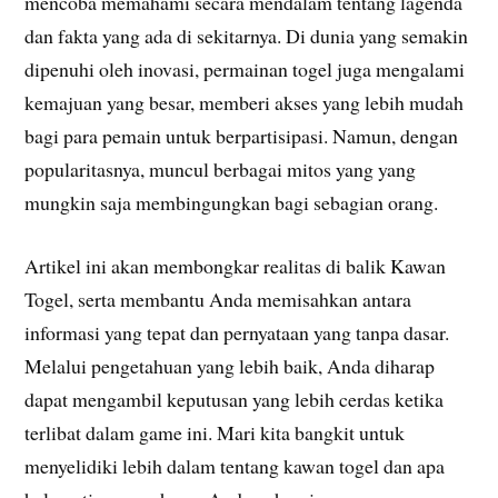
mencoba memahami secara mendalam tentang lagenda
dan fakta yang ada di sekitarnya. Di dunia yang semakin
dipenuhi oleh inovasi, permainan togel juga mengalami
kemajuan yang besar, memberi akses yang lebih mudah
bagi para pemain untuk berpartisipasi. Namun, dengan
popularitasnya, muncul berbagai mitos yang yang
mungkin saja membingungkan bagi sebagian orang.
Artikel ini akan membongkar realitas di balik Kawan
Togel, serta membantu Anda memisahkan antara
informasi yang tepat dan pernyataan yang tanpa dasar.
Melalui pengetahuan yang lebih baik, Anda diharap
dapat mengambil keputusan yang lebih cerdas ketika
terlibat dalam game ini. Mari kita bangkit untuk
menyelidiki lebih dalam tentang kawan togel dan apa