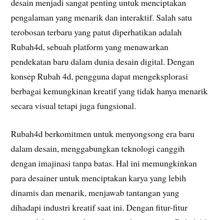
desain menjadi sangat penting untuk menciptakan
pengalaman yang menarik dan interaktif. Salah satu
terobosan terbaru yang patut diperhatikan adalah
Rubah4d, sebuah platform yang menawarkan
pendekatan baru dalam dunia desain digital. Dengan
konsep Rubah 4d, pengguna dapat mengeksplorasi
berbagai kemungkinan kreatif yang tidak hanya menarik
secara visual tetapi juga fungsional.
Rubah4d berkomitmen untuk menyongsong era baru
dalam desain, menggabungkan teknologi canggih
dengan imajinasi tanpa batas. Hal ini memungkinkan
para desainer untuk menciptakan karya yang lebih
dinamis dan menarik, menjawab tantangan yang
dihadapi industri kreatif saat ini. Dengan fitur-fitur