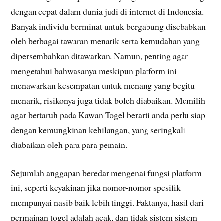
dengan cepat dalam dunia judi di internet di Indonesia.
Banyak individu berminat untuk bergabung disebabkan
oleh berbagai tawaran menarik serta kemudahan yang
dipersembahkan ditawarkan. Namun, penting agar
mengetahui bahwasanya meskipun platform ini
menawarkan kesempatan untuk menang yang begitu
menarik, risikonya juga tidak boleh diabaikan. Memilih
agar bertaruh pada Kawan Togel berarti anda perlu siap
dengan kemungkinan kehilangan, yang seringkali
diabaikan oleh para para pemain.
Sejumlah anggapan beredar mengenai fungsi platform
ini, seperti keyakinan jika nomor-nomor spesifik
mempunyai nasib baik lebih tinggi. Faktanya, hasil dari
permainan togel adalah acak, dan tidak sistem sistem